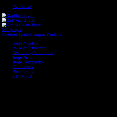
Estadísticas
Jugar
Jugar
Jugar
Más juegos
Facebook
Twitter
Instagram
YouTube
Sobre Nosotros
Aviso de Privacidad
Términos y Condiciones
Juego Justo
Juego Responsable
Contáctenos
Promociones
DESKTOP
Betcha.pa es operado por ONJOC, CORP. una compañía registrada
en la República de Panamá, autorizada y regulada por la Junta de
Control de Juegos de la Repúlblica de Panamá a través del Contrato
de Admnistración y Operación de Juegos de Suerte y Azar a través
de Internet No. JCJ-03-2020, debidamente refrendado por la
Contraloría de la República de Panamá el día 15 de junio de 2020
con oficinas en Urbanización Costa del Este, PH Plaza Real,