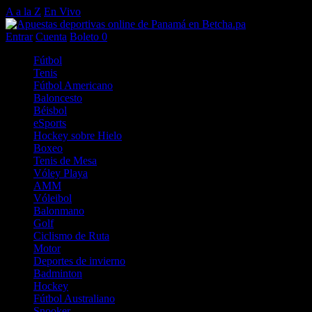
A a la Z
En Vivo
Entrar
Cuenta
Boleto
0
Fútbol
Tenis
Fútbol Americano
Baloncesto
Béisbol
eSports
Hockey sobre Hielo
Boxeo
Tenis de Mesa
Vóley Playa
AMM
Vóleibol
Balonmano
Golf
Ciclismo de Ruta
Motor
Deportes de invierno
Badminton
Hockey
Fútbol Australiano
Snooker