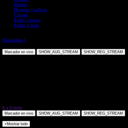
Dardos
Deportes Gaélicos
Críquet
Rugby League
Rugby Union
Fútbol
Bundesliga 3
FC Schweinfurt 05 vs SC Verl
Marcador en vivo
SHOW_AUG_STREAM
SHOW_REG_STREAM
Ir a Evento
Marcador en vivo
SHOW_AUG_STREAM
SHOW_REG_STREAM
+Mostrar todo