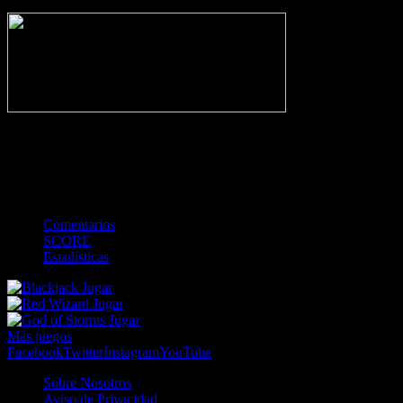
NO_INCIDENTS
-
Gol
Tarjeta amarilla
Roja
Córner
Penalti
FKIC
Sustitución
0
-
-
-
-
-
-
0
-
-
-
-
-
-
Comentarios
SCORE
Estadísticas
Jugar
Jugar
Jugar
Más juegos
Facebook
Twitter
Instagram
YouTube
Sobre Nosotros
Aviso de Privacidad