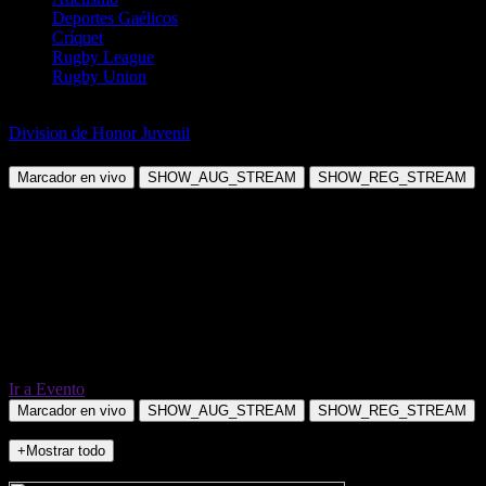
Deportes Gaélicos
Críquet
Rugby League
Rugby Union
Fútbol
Division de Honor Juvenil
Alboraya U19 vs Hercules U19
Marcador en vivo
SHOW_AUG_STREAM
SHOW_REG_STREAM
Ir a Evento
Marcador en vivo
SHOW_AUG_STREAM
SHOW_REG_STREAM
+Mostrar todo
NO_INCIDENTS