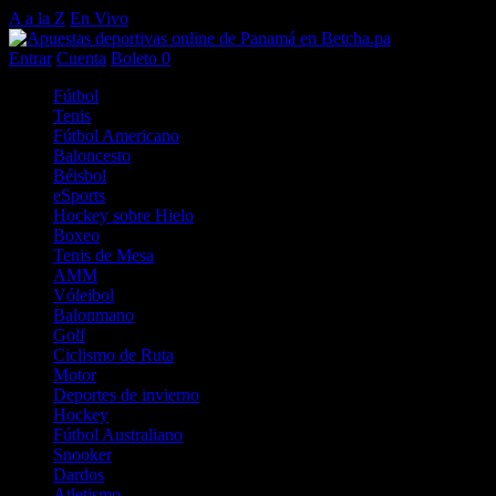
A a la Z
En Vivo
Entrar
Cuenta
Boleto
0
Fútbol
Tenis
Fútbol Americano
Baloncesto
Béisbol
eSports
Hockey sobre Hielo
Boxeo
Tenis de Mesa
AMM
Vóleibol
Balonmano
Golf
Ciclismo de Ruta
Motor
Deportes de invierno
Hockey
Fútbol Australiano
Snooker
Dardos
Atletismo