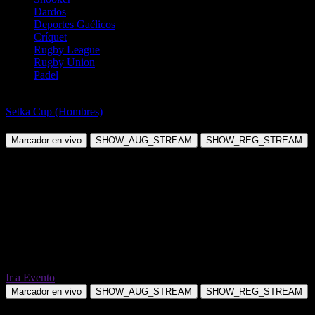
Dardos
Deportes Gaélicos
Críquet
Rugby League
Rugby Union
Padel
Tenis de Mesa
Setka Cup (Hombres)
Oleksii Tiutiunnyk vs Myhailo Levitskii
Marcador en vivo
SHOW_AUG_STREAM
SHOW_REG_STREAM
Ir a Evento
Marcador en vivo
SHOW_AUG_STREAM
SHOW_REG_STREAM
TOTAL