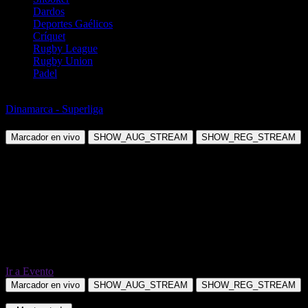
Dardos
Deportes Gaélicos
Críquet
Rugby League
Rugby Union
Padel
Fútbol
Dinamarca - Superliga
Vejle FC vs FC Copenhagen
Marcador en vivo
SHOW_AUG_STREAM
SHOW_REG_STREAM
Ir a Evento
Marcador en vivo
SHOW_AUG_STREAM
SHOW_REG_STREAM