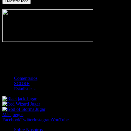
+Mostrar todo
NO_INCIDENTS
-
Gol
Tarjeta amarilla
Roja
Córner
Penalti
FKIC
Sustitución
0
-
-
-
-
-
-
0
-
-
-
-
-
-
Comentarios
SCORE
Estadísticas
Jugar
Jugar
Jugar
Más juegos
Facebook
Twitter
Instagram
YouTube
Sobre Nosotros