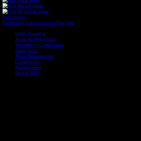
Jugar
Jugar
Jugar
Más juegos
Facebook
Twitter
Instagram
YouTube
Sobre Nosotros
Aviso de Privacidad
Términos y Condiciones
Juego Justo
Juego Responsable
Contáctenos
Promociones
DESKTOP
Betcha.pa es operado por ONJOC, CORP. una compañía registrada
en la República de Panamá, autorizada y regulada por la Junta de
Control de Juegos de la Repúlblica de Panamá a través del Contrato
de Admnistración y Operación de Juegos de Suerte y Azar a través
de Internet No. JCJ-03-2020, debidamente refrendado por la
Contraloría de la República de Panamá el día 15 de junio de 2020
con oficinas en Urbanización Costa del Este, PH Plaza Real,
Oficina 403, Corregimiento de Juan Díaz, República de Panamá,
localizables al telefóno +(507) 304-8693 y correo electrónico
info@onjoc.com