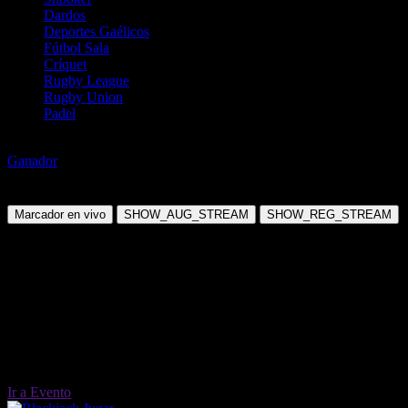
Dardos
Deportes Gaélicos
Fútbol Sala
Críquet
Rugby League
Rugby Union
Padel
Deportes Gaélicos
Ganador
Ulster SFC 2026
Lunes, 18 May 2026 10:15:00
Marcador en vivo
SHOW_AUG_STREAM
SHOW_REG_STREAM
Ir a Evento