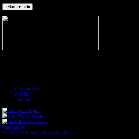
+Mostrar todo
NO_INCIDENTS
-
Gol
Tarjeta amarilla
Roja
Córner
Penalti
FKIC
Sustitución
0
-
-
-
-
-
-
0
-
-
-
-
-
-
Comentarios
SCORE
Estadísticas
Jugar
Jugar
Jugar
Más juegos
Facebook
Twitter
Instagram
YouTube