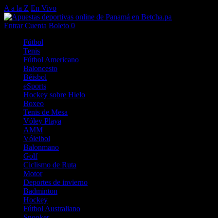
A a la Z
En Vivo
Entrar
Cuenta
Boleto
0
Fútbol
Tenis
Fútbol Americano
Baloncesto
Béisbol
eSports
Hockey sobre Hielo
Boxeo
Tenis de Mesa
Vóley Playa
AMM
Vóleibol
Balonmano
Golf
Ciclismo de Ruta
Motor
Deportes de invierno
Badminton
Hockey
Fútbol Australiano
Snooker