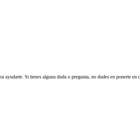
 para ayudarte. Si tienes alguna duda o pregunta, no dudes en ponerte e