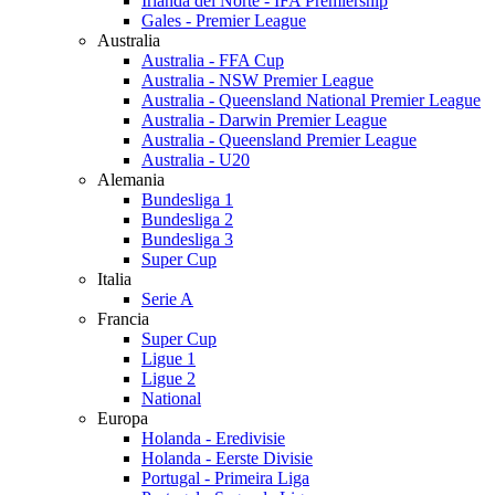
Irlanda del Norte - IFA Premiership
Gales - Premier League
Australia
Australia - FFA Cup
Australia - NSW Premier League
Australia - Queensland National Premier League
Australia - Darwin Premier League
Australia - Queensland Premier League
Australia - U20
Alemania
Bundesliga 1
Bundesliga 2
Bundesliga 3
Super Cup
Italia
Serie A
Francia
Super Cup
Ligue 1
Ligue 2
National
Europa
Holanda - Eredivisie
Holanda - Eerste Divisie
Portugal - Primeira Liga