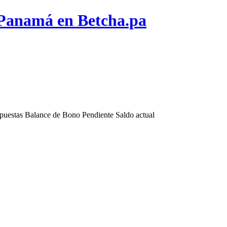
puestas
Balance de Bono Pendiente
Saldo actual