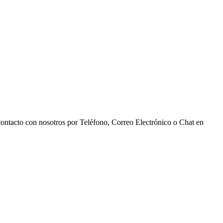
n contacto con nosotros por Teléfono, Correo Electrónico o Chat en