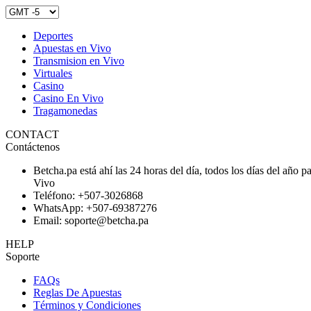
Deportes
Apuestas en Vivo
Transmision en Vivo
Virtuales
Casino
Casino En Vivo
Tragamonedas
CONTACT
Contáctenos
Betcha.pa está ahí las 24 horas del día, todos los días del año
Vivo
Teléfono:
+507-3026868
WhatsApp:
+507-69387276
Email:
soporte@betcha.pa
HELP
Soporte
FAQs
Reglas De Apuestas
Términos y Condiciones