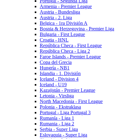
Portugal - Segunda Liga
Armenia - Premier League
Austria - Bundesliga
Austria - 2. Liga
Belgica - 1ra División A
Bosnia & Herzegovina - Premier Liga
Bulgaria - First League
Croatia - HNL
República Checa - First League
República Checa - Liga 2
Faroe Islands - Premier League
Copa del Grecia
Hungría - NB1
Islandia - 1. División
Iceland - Division 4
Iceland - U19
Kazajistán - Premier League
Letonia - Virsliga
North Macedonia - First League
Polonia - Ekstraklasa
Portugal - Liga Portugal 3
Rumanía - Liga 1
Rumania - Liga 2
Serbia - Super Liga
Eslovaquia - Super Liga