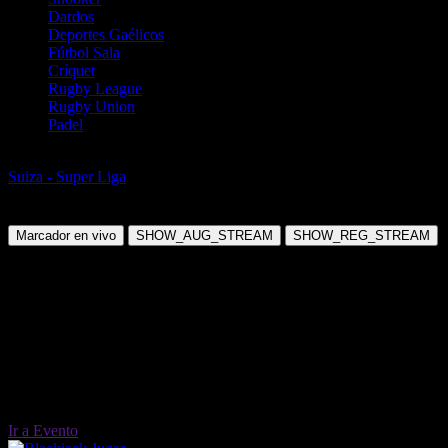
Dardos
Deportes Gaélicos
Fútbol Sala
Críquet
Rugby League
Rugby Union
Padel
Fútbol
Suiza - Super Liga
Lausanne Sports vs FC Sion
Domingo, 09 Nov 2025 10:30:00
Marcador en vivo
SHOW_AUG_STREAM
SHOW_REG_STREAM
Ir a Evento