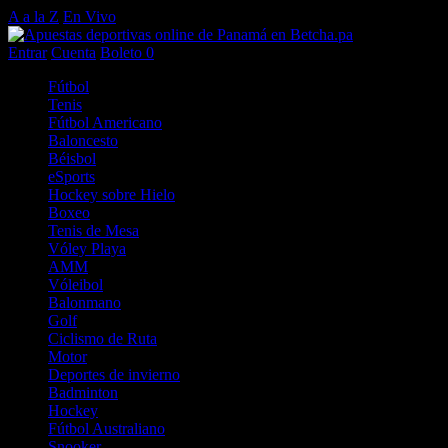
A a la Z
En Vivo
Entrar
Cuenta
Boleto
0
Fútbol
Tenis
Fútbol Americano
Baloncesto
Béisbol
eSports
Hockey sobre Hielo
Boxeo
Tenis de Mesa
Vóley Playa
AMM
Vóleibol
Balonmano
Golf
Ciclismo de Ruta
Motor
Deportes de invierno
Badminton
Hockey
Fútbol Australiano
Snooker