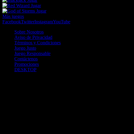
Jugar
Jugar
Jugar
Más juegos
Facebook
Twitter
Instagram
YouTube
Sobre Nosotros
Aviso de Privacidad
Términos y Condiciones
Juego Justo
Juego Responsable
Contáctenos
Promociones
DESKTOP
Betcha.pa es operado por ONJOC, CORP. una compañía registrada
en la República de Panamá, autorizada y regulada por la Junta de
Control de Juegos de la Repúlblica de Panamá a través del Contrato
de Admnistración y Operación de Juegos de Suerte y Azar a través
de Internet No. JCJ-03-2020, debidamente refrendado por la
Contraloría de la República de Panamá el día 15 de junio de 2020
con oficinas en Urbanización Costa del Este, PH Plaza Real,
Oficina 403, Corregimiento de Juan Díaz, República de Panamá,
localizables al telefóno +(507) 304-8693 y correo electrónico
info@onjoc.com