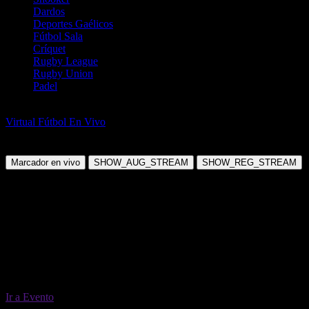
Dardos
Deportes Gaélicos
Fútbol Sala
Críquet
Rugby League
Rugby Union
Padel
Fútbol
Virtual Fútbol En Vivo
Burnley V Southampton
Miércoles, 05 Nov 2025 13:40:00
Marcador en vivo
SHOW_AUG_STREAM
SHOW_REG_STREAM
Ir a Evento