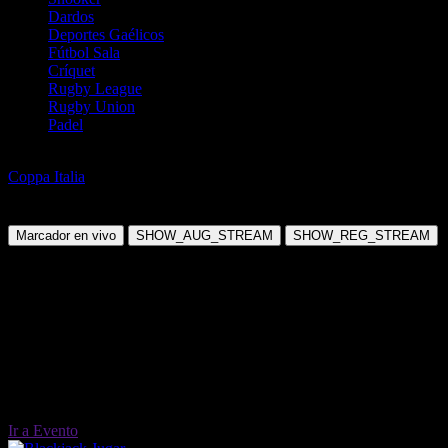
Dardos
Deportes Gaélicos
Fútbol Sala
Críquet
Rugby League
Rugby Union
Padel
Fútbol
Coppa Italia
Nápoles vs Cagliari
Miércoles, 03 Dic 2025 12:00:00
Marcador en vivo
SHOW_AUG_STREAM
SHOW_REG_STREAM
Ir a Evento