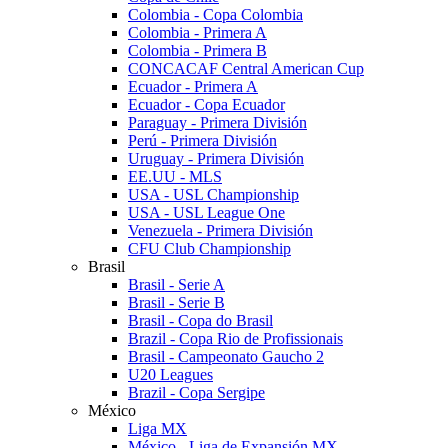
Colombia - Copa Colombia
Colombia - Primera A
Colombia - Primera B
CONCACAF Central American Cup
Ecuador - Primera A
Ecuador - Copa Ecuador
Paraguay - Primera División
Perú - Primera División
Uruguay - Primera División
EE.UU - MLS
USA - USL Championship
USA - USL League One
Venezuela - Primera División
CFU Club Championship
Brasil
Brasil - Serie A
Brasil - Serie B
Brasil - Copa do Brasil
Brazil - Copa Rio de Profissionais
Brasil - Campeonato Gaucho 2
U20 Leagues
Brazil - Copa Sergipe
México
Liga MX
México - Liga de Expansión MX