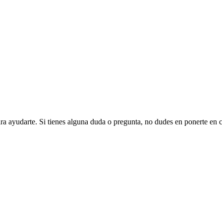
 para ayudarte. Si tienes alguna duda o pregunta, no dudes en ponerte e