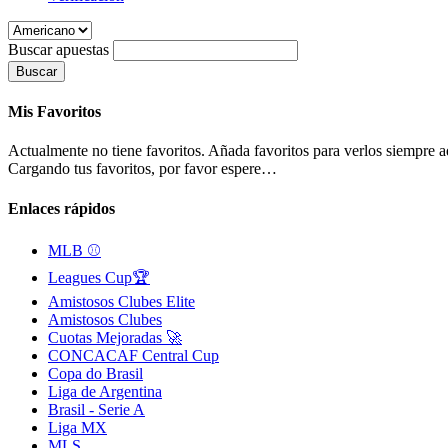
Buscar apuestas
Buscar
Mis Favoritos
Actualmente no tiene favoritos. Añada favoritos para verlos siempre a
Cargando tus favoritos, por favor espere…
Enlaces rápidos
MLB ⚾
Leagues Cup🏆
Amistosos Clubes Elite
Amistosos Clubes
Cuotas Mejoradas 🚀
CONCACAF Central Cup
Copa do Brasil
Liga de Argentina
Brasil - Serie A
Liga MX
MLS