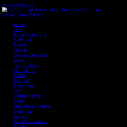
A a la Z
En Vivo
Entrar
Cuenta
Boleto
0
Fútbol
Tenis
Fútbol Americano
Baloncesto
Béisbol
eSports
Hockey sobre Hielo
Boxeo
Tenis de Mesa
Vóley Playa
AMM
Vóleibol
Balonmano
Golf
Ciclismo de Ruta
Motor
Deportes de invierno
Badminton
Hockey
Fútbol Australiano
Snooker