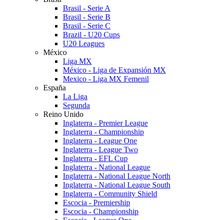
Brasil - Serie A
Brasil - Serie B
Brasil - Serie C
Brazil - U20 Cups
U20 Leagues
México
Liga MX
México - Liga de Expansión MX
Mexico - Liga MX Femenil
España
La Liga
Segunda
Reino Unido
Inglaterra - Premier League
Inglaterra - Championship
Inglaterra - League One
Inglaterra - League Two
Inglaterra - EFL Cup
Inglaterra - National League
Inglaterra - National League North
Inglaterra - National League South
Inglaterra - Community Shield
Escocia - Premiership
Escocia - Championship