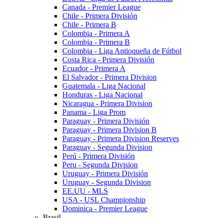
Canada - Premier League
Chile - Primera División
Chile - Primera B
Colombia - Primera A
Colombia - Primera B
Colombia - Liga Antioqueña de Fútbol
Costa Rica - Primera División
Ecuador - Primera A
El Salvador - Primera Division
Guatemala - Liga Nacional
Honduras - Liga Nacional
Nicaragua - Primera Division
Panama - Liga Prom
Paraguay - Primera División
Paraguay - Primera Division B
Paraguay - Primera Division Reserves
Paraguay - Segunda Division
Perú - Primera División
Peru - Segunda Division
Uruguay - Primera División
Uruguay - Segunda Division
EE.UU - MLS
USA - USL Championship
Dominica - Premier League
Brasil