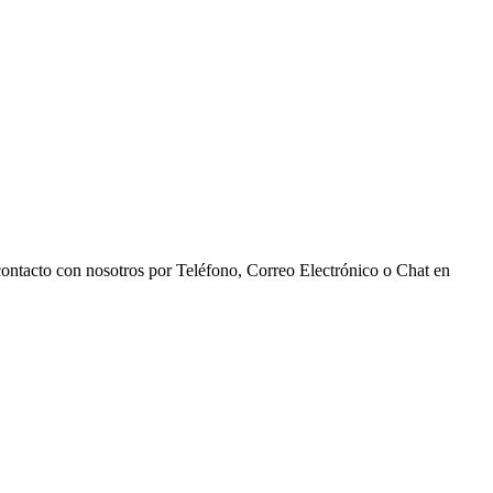
n contacto con nosotros por Teléfono, Correo Electrónico o Chat en