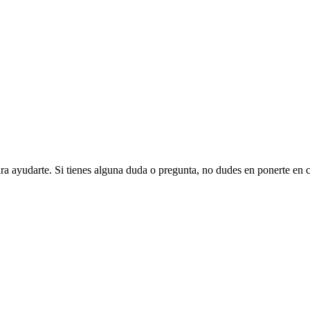
 para ayudarte. Si tienes alguna duda o pregunta, no dudes en ponerte e