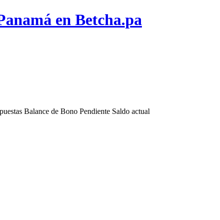
puestas
Balance de Bono Pendiente
Saldo actual