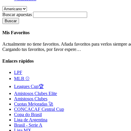
Buscar apuestas
Buscar
Mis Favoritos
Actualmente no tiene favoritos. Añada favoritos para verlos siempre a
Cargando tus favoritos, por favor espere…
Enlaces rápidos
LPF
MLB ⚾
Leagues Cup🏆
Amistosos Clubes Elite
Amistosos Clubes
Cuotas Mejoradas 🚀
CONCACAF Central Cup
Copa do Brasil
Liga de Argentina
Brasil - Serie A
Liga MX