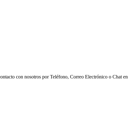
n contacto con nosotros por Teléfono, Correo Electrónico o Chat en