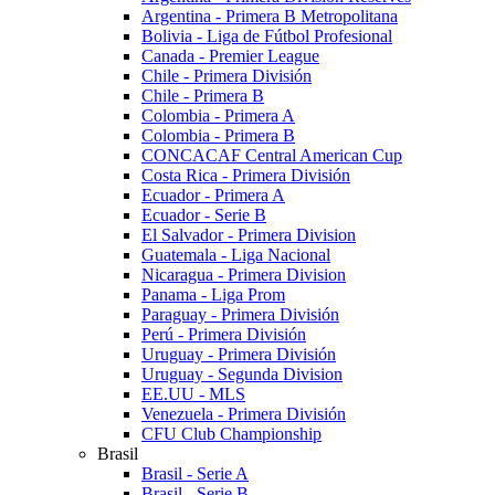
Argentina - Primera B Metropolitana
Bolivia - Liga de Fútbol Profesional
Canada - Premier League
Chile - Primera División
Chile - Primera B
Colombia - Primera A
Colombia - Primera B
CONCACAF Central American Cup
Costa Rica - Primera División
Ecuador - Primera A
Ecuador - Serie B
El Salvador - Primera Division
Guatemala - Liga Nacional
Nicaragua - Primera Division
Panama - Liga Prom
Paraguay - Primera División
Perú - Primera División
Uruguay - Primera División
Uruguay - Segunda Division
EE.UU - MLS
Venezuela - Primera División
CFU Club Championship
Brasil
Brasil - Serie A
Brasil - Serie B