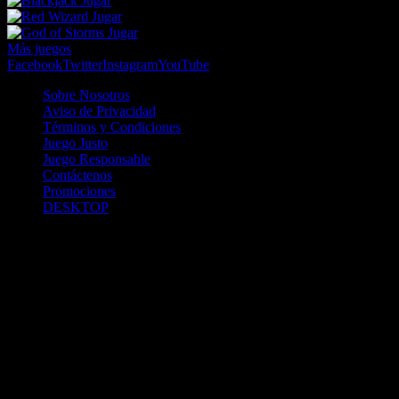
Jugar
Jugar
Jugar
Más juegos
Facebook
Twitter
Instagram
YouTube
Sobre Nosotros
Aviso de Privacidad
Términos y Condiciones
Juego Justo
Juego Responsable
Contáctenos
Promociones
DESKTOP
Betcha.pa es operado por ONJOC, CORP. una compañía registrada
en la República de Panamá, autorizada y regulada por la Junta de
Control de Juegos de la Repúlblica de Panamá a través del Contrato
de Admnistración y Operación de Juegos de Suerte y Azar a través
de Internet No. JCJ-03-2020, debidamente refrendado por la
Contraloría de la República de Panamá el día 15 de junio de 2020
con oficinas en Urbanización Costa del Este, PH Plaza Real,
Oficina 403, Corregimiento de Juan Díaz, República de Panamá,
localizables al telefóno +(507) 304-8693 y correo electrónico
info@onjoc.com