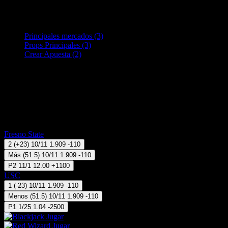
04 Sep 20:00
Todos los mercados (3)
Cambiar
Principales mercados (3)
Props Principales (3)
Crear Apuesta (2)
Crear Apuesta
RECUPERAR APUESTA DISPONIBLE
Uno contra Uno
Handicap = Desventaja
Totales
Ganará
Fresno State
2
(
+23
)
10/11
1.909
-110
Más
(
51.5
)
10/11
1.909
-110
P2
11/1
12.00
+1100
USC
1
(
-23
)
10/11
1.909
-110
Menos
(
51.5
)
10/11
1.909
-110
P1
1/25
1.04
-2500
Jugar
Jugar