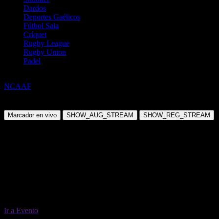
Dardos
Deportes Gaélicos
Fútbol Sala
Críquet
Rugby League
Rugby Union
Padel
Fútbol Americano
NCAAF
Fresno State @ USC
Viernes, 04 Sep 2026 20:00:00
Marcador en vivo
SHOW_AUG_STREAM
SHOW_REG_STREAM
Ir a Evento