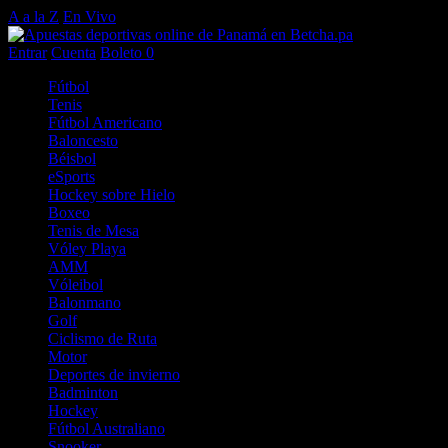
A a la Z
En Vivo
Entrar
Cuenta
Boleto
0
Fútbol
Tenis
Fútbol Americano
Baloncesto
Béisbol
eSports
Hockey sobre Hielo
Boxeo
Tenis de Mesa
Vóley Playa
AMM
Vóleibol
Balonmano
Golf
Ciclismo de Ruta
Motor
Deportes de invierno
Badminton
Hockey
Fútbol Australiano
Snooker