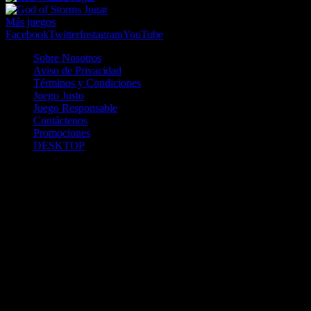
Jugar
Más juegos
Facebook
Twitter
Instagram
YouTube
Sobre Nosotros
Aviso de Privacidad
Términos y Condiciones
Juego Justo
Juego Responsable
Contáctenos
Promociones
DESKTOP
Betcha.pa es operado por ONJOC, CORP. una compañía registrada
en la República de Panamá, autorizada y regulada por la Junta de
Control de Juegos de la Repúlblica de Panamá a través del Contrato
de Admnistración y Operación de Juegos de Suerte y Azar a través
de Internet No. JCJ-03-2020, debidamente refrendado por la
Contraloría de la República de Panamá el día 15 de junio de 2020
con oficinas en Urbanización Costa del Este, PH Plaza Real,
Oficina 403, Corregimiento de Juan Díaz, República de Panamá,
localizables al telefóno +(507) 304-8693 y correo electrónico
info@onjoc.com