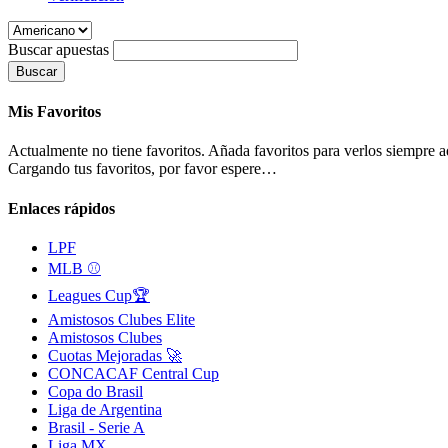
Buscar apuestas
Buscar
Mis Favoritos
Actualmente no tiene favoritos. Añada favoritos para verlos siempre a
Cargando tus favoritos, por favor espere…
Enlaces rápidos
LPF
MLB ⚾
Leagues Cup🏆
Amistosos Clubes Elite
Amistosos Clubes
Cuotas Mejoradas 🚀
CONCACAF Central Cup
Copa do Brasil
Liga de Argentina
Brasil - Serie A
Liga MX