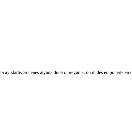
 para ayudarte. Si tienes alguna duda o pregunta, no dudes en ponerte e