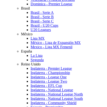
Dominica - Premier League
Brasil
Brasil - Serie A
Brasil - Serie B
Brasil - Serie C
Brazil - U20 Cups
U20 Leagues
México
Liga MX
México - Liga de Expansión MX
Mexico - Liga MX Femenil
España
La Liga
Segunda
Reino Unido
Inglaterra - Premier League
Inglaterra - Championship
Inglaterra - League One
Inglaterra - League Two
Inglaterra - EFL Cup
Inglaterra - National League
Inglaterra - National League North
Inglaterra - National League South
Inglaterra - Community Shield