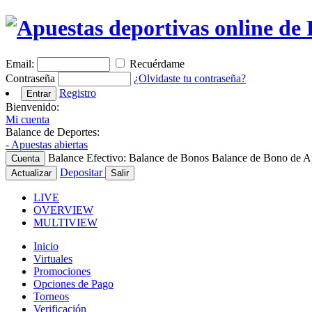
Email:
Recuérdame
Contraseña
¿Olvidaste tu contraseña?
Registro
Bienvenido:
Mi cuenta
Balance de Deportes
:
-
Apuestas abiertas
Balance Efectivo:
Balance de Bonos
Balance de Bono de A
Cuenta
Depositar
Actualizar
Salir
LIVE
OVERVIEW
MULTIVIEW
Inicio
Virtuales
Promociones
Opciones de Pago
Torneos
Verificación