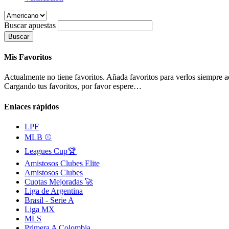
Buscar apuestas
Buscar
Mis Favoritos
Actualmente no tiene favoritos. Añada favoritos para verlos siempre a
Cargando tus favoritos, por favor espere…
Enlaces rápidos
LPF
MLB ⚾
Leagues Cup🏆
Amistosos Clubes Elite
Amistosos Clubes
Cuotas Mejoradas 🚀
Liga de Argentina
Brasil - Serie A
Liga MX
MLS
Primera A Colombia