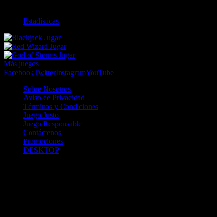
TOTAL
Estadísticas
Jugar
Jugar
Jugar
Más juegos
Facebook
Twitter
Instagram
YouTube
Sobre Nosotros
Aviso de Privacidad
Términos y Condiciones
Juego Justo
Juego Responsable
Contáctenos
Promociones
DESKTOP
Betcha.pa es operado por ONJOC, CORP. una compañía registrada
en la República de Panamá, autorizada y regulada por la Junta de
Control de Juegos de la Repúlblica de Panamá a través del Contrato
de Admnistración y Operación de Juegos de Suerte y Azar a través
de Internet No. JCJ-03-2020, debidamente refrendado por la
Contraloría de la República de Panamá el día 15 de junio de 2020