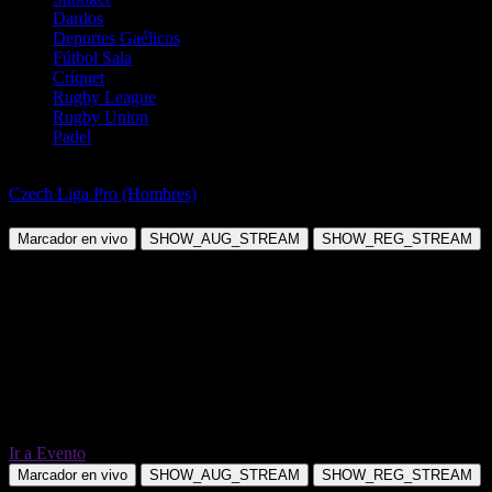
Dardos
Deportes Gaélicos
Fútbol Sala
Críquet
Rugby League
Rugby Union
Padel
Tenis de Mesa
Czech Liga Pro (Hombres)
Radek Rose vs Jiri Ruzicka
Marcador en vivo
SHOW_AUG_STREAM
SHOW_REG_STREAM
Ir a Evento
Marcador en vivo
SHOW_AUG_STREAM
SHOW_REG_STREAM