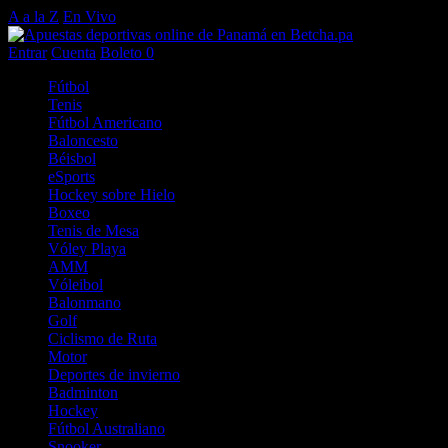
A a la Z
En Vivo
Entrar
Cuenta
Boleto
0
Fútbol
Tenis
Fútbol Americano
Baloncesto
Béisbol
eSports
Hockey sobre Hielo
Boxeo
Tenis de Mesa
Vóley Playa
AMM
Vóleibol
Balonmano
Golf
Ciclismo de Ruta
Motor
Deportes de invierno
Badminton
Hockey
Fútbol Australiano
Snooker