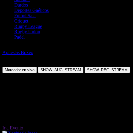
Dardos
Deportes Gaélicos
Fútbol Sala
Críquet
Rugby League
Rugby Union
Padel
Boxeo
Apuestas Boxeo
Jack Massey vs Cheavon Clarke
Sábado, 06 Jun 2026 15:10:00
Marcador en vivo
SHOW_AUG_STREAM
SHOW_REG_STREAM
Ir a Evento