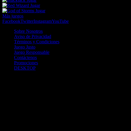
Jugar
Jugar
Jugar
Más juegos
Facebook
Twitter
Instagram
YouTube
Sobre Nosotros
Aviso de Privacidad
Términos y Condiciones
Juego Justo
Juego Responsable
Contáctenos
Promociones
DESKTOP
Betcha.pa es operado por ONJOC, CORP. una compañía registrada
en la República de Panamá, autorizada y regulada por la Junta de
Control de Juegos de la Repúlblica de Panamá a través del Contrato
de Admnistración y Operación de Juegos de Suerte y Azar a través
de Internet No. JCJ-03-2020, debidamente refrendado por la
Contraloría de la República de Panamá el día 15 de junio de 2020
con oficinas en Urbanización Costa del Este, PH Plaza Real,
Oficina 403, Corregimiento de Juan Díaz, República de Panamá,
localizables al telefóno +(507) 304-8693 y correo electrónico
info@onjoc.com