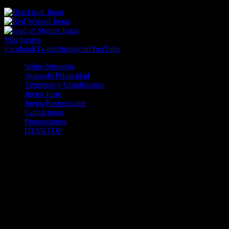
Jugar
Jugar
Jugar
Más juegos
Facebook
Twitter
Instagram
YouTube
Sobre Nosotros
Aviso de Privacidad
Términos y Condiciones
Juego Justo
Juego Responsable
Contáctenos
Promociones
DESKTOP
Betcha.pa es operado por ONJOC, CORP. una compañía registrada
en la República de Panamá, autorizada y regulada por la Junta de
Control de Juegos de la Repúlblica de Panamá a través del Contrato
de Admnistración y Operación de Juegos de Suerte y Azar a través
de Internet No. JCJ-03-2020, debidamente refrendado por la
Contraloría de la República de Panamá el día 15 de junio de 2020
con oficinas en Urbanización Costa del Este, PH Plaza Real,
Oficina 403, Corregimiento de Juan Díaz, República de Panamá,
localizables al telefóno +(507) 304-8693 y correo electrónico