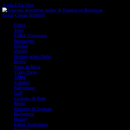
A a la Z
En Vivo
Entrar
Cuenta
Boleto
0
Fútbol
Tenis
Fútbol Americano
Baloncesto
Béisbol
eSports
Hockey sobre Hielo
Boxeo
Tenis de Mesa
Vóley Playa
AMM
Vóleibol
Balonmano
Golf
Ciclismo de Ruta
Motor
Deportes de invierno
Badminton
Hockey
Fútbol Australiano
Snooker