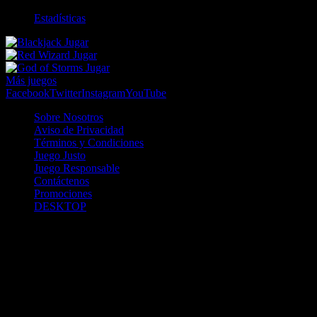
Estadísticas
Jugar
Jugar
Jugar
Más juegos
Facebook
Twitter
Instagram
YouTube
Sobre Nosotros
Aviso de Privacidad
Términos y Condiciones
Juego Justo
Juego Responsable
Contáctenos
Promociones
DESKTOP
Betcha.pa es operado por ONJOC, CORP. una compañía registrada
en la República de Panamá, autorizada y regulada por la Junta de
Control de Juegos de la Repúlblica de Panamá a través del Contrato
de Admnistración y Operación de Juegos de Suerte y Azar a través
de Internet No. JCJ-03-2020, debidamente refrendado por la
Contraloría de la República de Panamá el día 15 de junio de 2020
con oficinas en Urbanización Costa del Este, PH Plaza Real,