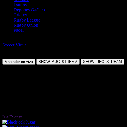
Dardos
Deportes Gaélicos
Críquet
Rugby League
Rugby Union
Padel
Fútbol
Soccer Virtual
Sunderland V Queen's Park
Jueves, 04 Jun 2026 07:27:00
Marcador en vivo
SHOW_AUG_STREAM
SHOW_REG_STREAM
Ir a Evento
Jugar