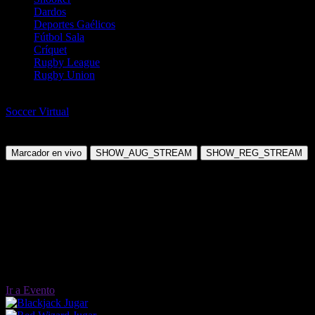
Dardos
Deportes Gaélicos
Fútbol Sala
Críquet
Rugby League
Rugby Union
Fútbol
Soccer Virtual
Swansea V Southampton
Jueves, 04 Jun 2026 08:11:00
Marcador en vivo
SHOW_AUG_STREAM
SHOW_REG_STREAM
Ir a Evento
Jugar