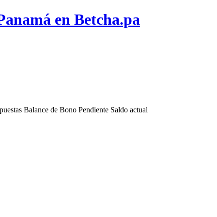
puestas
Balance de Bono Pendiente
Saldo actual