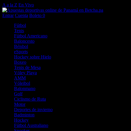
A a la Z
En Vivo
Entrar
Cuenta
Boleto
0
Fútbol
Tenis
Fútbol Americano
Baloncesto
Béisbol
eSports
Hockey sobre Hielo
Boxeo
Tenis de Mesa
Vóley Playa
AMM
Vóleibol
Balonmano
Golf
Ciclismo de Ruta
Motor
Deportes de invierno
Badminton
Hockey
Fútbol Australiano
Snooker