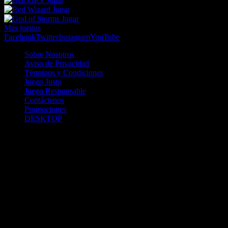
Jugar
Jugar
Jugar
Más juegos
Facebook
Twitter
Instagram
YouTube
Sobre Nosotros
Aviso de Privacidad
Términos y Condiciones
Juego Justo
Juego Responsable
Contáctenos
Promociones
DESKTOP
Betcha.pa es operado por ONJOC, CORP. una compañía registrada
en la República de Panamá, autorizada y regulada por la Junta de
Control de Juegos de la Repúlblica de Panamá a través del Contrato
de Admnistración y Operación de Juegos de Suerte y Azar a través
de Internet No. JCJ-03-2020, debidamente refrendado por la
Contraloría de la República de Panamá el día 15 de junio de 2020
con oficinas en Urbanización Costa del Este, PH Plaza Real,
Oficina 403, Corregimiento de Juan Díaz, República de Panamá,
localizables al telefóno +(507) 304-8693 y correo electrónico
info@onjoc.com