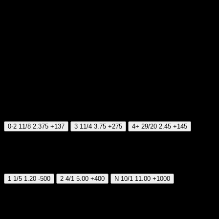
Crear Apuesta
RECUPERAR APUESTA DISPONIBLE
Doble Oportunidad y Ambos Equipos Anotan
Crear Apuesta
RECUPERAR APUESTA DISPONIBLE
Total Goles Par/Impar
Crear Apuesta
RECUPERAR APUESTA DISPONIBLE
Ambos equipos marcarán/Más de/Menos de (2.5)
Crear Apuesta
RECUPERAR APUESTA DISPONIBLE
Total de Goles
0-2
11/8
2.375
+137
3
11/4
3.75
+275
4+
29/20
2.45
+145
Crear Apuesta
RECUPERAR APUESTA DISPONIBLE
1er Equipo en anotar
1
1/5
1.20
-500
2
4/1
5.00
+400
N
10/1
11.00
+1000
Crear Apuesta
RECUPERAR APUESTA DISPONIBLE
Método del siguiente gol (Gol 1)