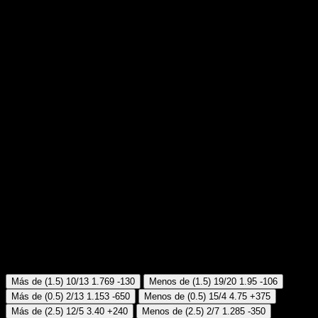
Crear Apuesta
RECUPERAR APUESTA DISPONIBLE
Mitad en la que más se marcará Arsenal
Crear Apuesta
RECUPERAR APUESTA DISPONIBLE
Mitad en la que más se marcará Coventry
Crear Apuesta
RECUPERAR APUESTA DISPONIBLE
1ª Mitad Arsenal Sin apuesta
Crear Apuesta
RECUPERAR APUESTA DISPONIBLE
1ª Mitad Coventry Sin apuesta
Crear Apuesta
RECUPERAR APUESTA DISPONIBLE
Resultado 1ra mitad o Tiempo Completo
Crear Apuesta
RECUPERAR APUESTA DISPONIBLE
2ª Mitad - Más de/Menos de
Más de
(
1.5
)
10/13
1.769
-130
Menos de
(
1.5
)
19/20
1.95
-106
Más de
(
0.5
)
2/13
1.153
-650
Menos de
(
0.5
)
15/4
4.75
+375
Más de
(
2.5
)
12/5
3.40
+240
Menos de
(
2.5
)
2/7
1.285
-350