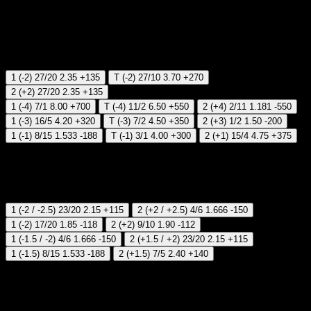
1ra Mitad/Tiempo Completo
Crear Apuesta
RECUPERAR APUESTA DISPONIBLE
Handicap = Desventaja Resultado Partido
1
(
-2
)
27/20
2.35
+135
T
(
-2
)
27/10
3.70
+270
2
(
+2
)
27/20
2.35
+135
1
(
-4
)
7/1
8.00
+700
T
(
-4
)
11/2
6.50
+550
2
(
+4
)
2/11
1.181
-550
1
(
-3
)
16/5
4.20
+320
T
(
-3
)
7/2
4.50
+350
2
(
+3
)
1/2
1.50
-200
1
(
-1
)
8/15
1.533
-188
T
(
-1
)
3/1
4.00
+300
2
(
+1
)
15/4
4.75
+375
Crear Apuesta
RECUPERAR APUESTA DISPONIBLE
Full Time Hcap Rest Of Match
1
(
-2 / -2.5
)
23/20
2.15
+115
2
(
+2 / +2.5
)
4/6
1.666
-150
1
(
-2
)
17/20
1.85
-118
2
(
+2
)
9/10
1.90
-112
1
(
-1.5 / -2
)
4/6
1.666
-150
2
(
+1.5 / +2
)
23/20
2.15
+115
1
(
-1.5
)
8/15
1.533
-188
2
(
+1.5
)
7/5
2.40
+140
Crear Apuesta
RECUPERAR APUESTA DISPONIBLE
Total Goles Asiatico