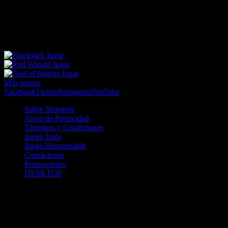
Tiempo en que se anotará el proximo gol Arsenal (Gol 1)
Crear Apuesta
RECUPERAR APUESTA DISPONIBLE
Tiempo en que se anotará el proximo gol Coventry (Gol 1)
Jugar
Jugar
Jugar
Más juegos
Facebook
Twitter
Instagram
YouTube
Sobre Nosotros
Aviso de Privacidad
Términos y Condiciones
Juego Justo
Juego Responsable
Contáctenos
Promociones
DESKTOP
Betcha.pa es operado por ONJOC, CORP. una compañía registrada
en la República de Panamá, autorizada y regulada por la Junta de
Control de Juegos de la Repúlblica de Panamá a través del Contrato
de Admnistración y Operación de Juegos de Suerte y Azar a través
de Internet No. JCJ-03-2020, debidamente refrendado por la