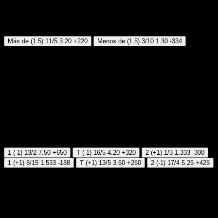
Crear Apuesta
RECUPERAR APUESTA DISPONIBLE
2ª Mitad - Más de/Menos de Liverpool Total de Goles
Más de
(
1.5
)
11/5
3.20
+220
Menos de
(
1.5
)
3/10
1.30
-334
Crear Apuesta
RECUPERAR APUESTA DISPONIBLE
Total Goles 2ª Mitad Impar/Par
Crear Apuesta
RECUPERAR APUESTA DISPONIBLE
2da Mitad Marcador Correcto
Crear Apuesta
RECUPERAR APUESTA DISPONIBLE
Handicap = Desventaja 2da. Mitad
1
(
-1
)
13/2
7.50
+650
T
(
-1
)
16/5
4.20
+320
2
(
+1
)
1/3
1.333
-300
1
(
+1
)
8/15
1.533
-188
T
(
+1
)
13/5
3.60
+260
2
(
-1
)
17/4
5.25
+425
Crear Apuesta
RECUPERAR APUESTA DISPONIBLE
1er, Equipo en anotar en la 2da. Mitad
Crear Apuesta