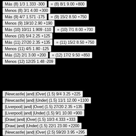
Más
(
8
)
1/3
1.333
-300
=
(
8
)
8/1
9.00
+800
Menos
(
8
)
3/1
4.00
+300
Más
(
9
)
4/7
1.571
-175
=
(
9
)
15/2
8.50
+750
Menos
(
9
)
19/10
2.90
+190
Más
(
10
)
10/11
1.909
-110
=
(
10
)
7/1
8.00
+700
Menos
(
10
)
5/4
2.25
+125
Más
(
11
)
27/20
2.35
+135
=
(
11
)
15/2
8.50
+750
Menos
(
11
)
4/5
1.80
-125
Más
(
12
)
2/1
3.00
+200
=
(
12
)
17/2
9.50
+850
Menos
(
12
)
12/25
1.48
-209
Crear Apuesta
RECUPERAR APUESTA DISPONIBLE
Resultado Final con Over/Under
|Newcastle| |and| |Over|
(
1.5
)
9/4
3.25
+225
|Newcastle| |and| |Under|
(
1.5
)
11/1
12.00
+1100
|Liverpool| |and| |Over|
(
1.5
)
27/20
2.35
+135
|Liverpool| |and| |Under|
(
1.5
)
9/1
10.00
+900
|Draw| |and| |Over|
(
1.5
)
10/3
4.333
+333
|Draw| |and| |Under|
(
1.5
)
22/1
23.00
+2200
|Newcastle| |and| |Over|
(
2.5
)
59/20
3.95
+295