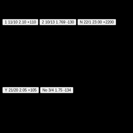
Crear Apuesta
RECUPERAR APUESTA DISPONIBLE
1er Equipo en anotar
1
11/10
2.10
+110
2
10/13
1.769
-130
N
22/1
23.00
+2200
Crear Apuesta
RECUPERAR APUESTA DISPONIBLE
Método del siguiente gol (Gol 1)
Crear Apuesta
RECUPERAR APUESTA DISPONIBLE
Márgen de victoria
Crear Apuesta
RECUPERAR APUESTA DISPONIBLE
No empate, ambos quipos anotan
Y
21/20
2.05
+105
No
3/4
1.75
-134
Crear Apuesta
RECUPERAR APUESTA DISPONIBLE
Número de equipos en anotar
Crear Apuesta
RECUPERAR APUESTA DISPONIBLE
Newcastle Total de Goles