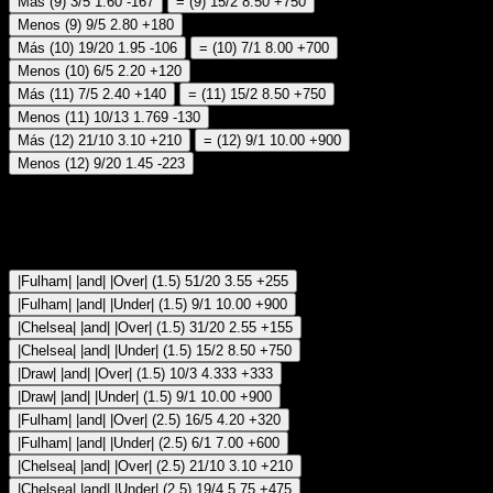
Más
(
9
)
3/5
1.60
-167
=
(
9
)
15/2
8.50
+750
Menos
(
9
)
9/5
2.80
+180
Más
(
10
)
19/20
1.95
-106
=
(
10
)
7/1
8.00
+700
Menos
(
10
)
6/5
2.20
+120
Más
(
11
)
7/5
2.40
+140
=
(
11
)
15/2
8.50
+750
Menos
(
11
)
10/13
1.769
-130
Más
(
12
)
21/10
3.10
+210
=
(
12
)
9/1
10.00
+900
Menos
(
12
)
9/20
1.45
-223
Crear Apuesta
RECUPERAR APUESTA DISPONIBLE
Resultado Final con Over/Under
|Fulham| |and| |Over|
(
1.5
)
51/20
3.55
+255
|Fulham| |and| |Under|
(
1.5
)
9/1
10.00
+900
|Chelsea| |and| |Over|
(
1.5
)
31/20
2.55
+155
|Chelsea| |and| |Under|
(
1.5
)
15/2
8.50
+750
|Draw| |and| |Over|
(
1.5
)
10/3
4.333
+333
|Draw| |and| |Under|
(
1.5
)
9/1
10.00
+900
|Fulham| |and| |Over|
(
2.5
)
16/5
4.20
+320
|Fulham| |and| |Under|
(
2.5
)
6/1
7.00
+600
|Chelsea| |and| |Over|
(
2.5
)
21/10
3.10
+210
|Chelsea| |and| |Under|
(
2.5
)
19/4
5.75
+475