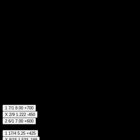
Crear Apuesta
RECUPERAR APUESTA DISPONIBLE
Fulham Empata después de ir perdiendo
Crear Apuesta
RECUPERAR APUESTA DISPONIBLE
Chelsea Empata después de ir perdiendo
Crear Apuesta
RECUPERAR APUESTA DISPONIBLE
Fulham Victoria por Remontada
Crear Apuesta
RECUPERAR APUESTA DISPONIBLE
Cuantos equipos llevarán ventaja en el partido?
Crear Apuesta
RECUPERAR APUESTA DISPONIBLE
Resultado del partido por minutos
Minutos 1 - 10
1
7/1
8.00
+700
X
2/9
1.222
-450
2
6/1
7.00
+600
Minutos 1 - 20
1
17/4
5.25
+425
X
8/15
1.533
-188