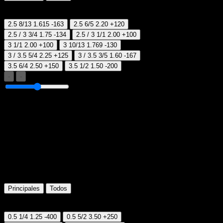
Más de
Menos de
2.5
8/13
1.615
-163
2.5
6/5
2.20
+120
2.5 / 3
3/4
1.75
-134
2.5 / 3
1/1
2.00
+100
3
1/1
2.00
+100
3
10/13
1.769
-130
3 / 3.5
5/4
2.25
+125
3 / 3.5
3/5
1.60
-167
3.5
6/4
2.50
+150
3.5
1/2
1.50
-200
-
-
2.5
3.5
Crear Apuesta
RECUPERAR APUESTA DISPONIBLE
Siguiente equipo en anotar - Primer Mitad (Gol 1)
Crear Apuesta
RECUPERAR APUESTA DISPONIBLE
Encima de / Debajo de Fulham Total de Goles
Principales
Todos
Más de
Menos de
0.5
1/4
1.25
-400
0.5
5/2
3.50
+250