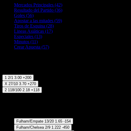
Mercados Principales (42)
Resultado del Partido (36)
Goles (56)
Apostar a las mitades (59)
Tiros de Esquina (28)
Lineas Asiáticas (17)
Especiales (13)
Minutos (11)
Crear Apuesta (57)
Crear Apuesta
RECUPERAR APUESTA DISPONIBLE
Resultado Tiempo Completo
1
2/1
3.00
+200
X
27/10
3.70
+270
2
118/100
2.18
+118
Crear Apuesta
RECUPERAR APUESTA DISPONIBLE
Doble Oportunidad
Fulham/Empate
13/20
1.65
-154
Fulham/Chelsea
2/9
1.222
-450