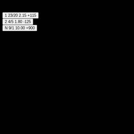
Próximo Equipo en Marcar (Gol 1)
1
23/20
2.15
+115
2
4/5
1.80
-125
N
9/1
10.00
+900
Crear Apuesta
RECUPERAR APUESTA DISPONIBLE
Resultado 1ª Mitad
Crear Apuesta
RECUPERAR APUESTA DISPONIBLE
Tiros de Esquina 1ra Mitad - 3 Opciones (5)
Crear Apuesta
RECUPERAR APUESTA DISPONIBLE
Resultado exacto
Crear Apuesta
RECUPERAR APUESTA DISPONIBLE
Apuesta sin empate
Crear Apuesta
RECUPERAR APUESTA DISPONIBLE
1ra Mitad/Tiempo Completo
Crear Apuesta