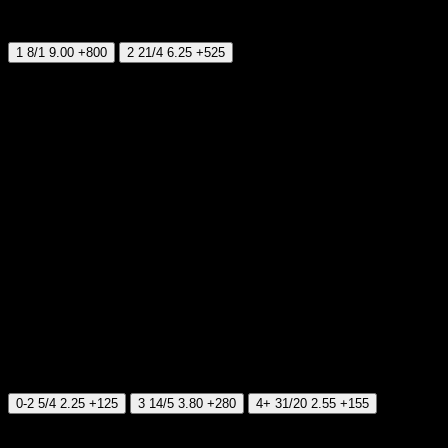
Ganador de las dos mitades
1
8/1
9.00
+800
2
21/4
6.25
+525
Crear Apuesta
RECUPERAR APUESTA DISPONIBLE
Ganará cualquiera de las 2 mitades
Crear Apuesta
RECUPERAR APUESTA DISPONIBLE
Doble Oportunidad y Ambos Equipos Anotan
Crear Apuesta
RECUPERAR APUESTA DISPONIBLE
Total Goles Par/Impar
Crear Apuesta
RECUPERAR APUESTA DISPONIBLE
Ambos equipos marcarán/Más de/Menos de (2.5)
Crear Apuesta
RECUPERAR APUESTA DISPONIBLE
Total de Goles
0-2
5/4
2.25
+125
3
14/5
3.80
+280
4+
31/20
2.55
+155
Crear Apuesta