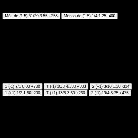
2ª Mitad - Más de/Menos de Chelsea Total de Goles
Más de
(
1.5
)
51/20
3.55
+255
Menos de
(
1.5
)
1/4
1.25
-400
Crear Apuesta
RECUPERAR APUESTA DISPONIBLE
Total Goles 2ª Mitad Impar/Par
Crear Apuesta
RECUPERAR APUESTA DISPONIBLE
2da Mitad Marcador Correcto
Crear Apuesta
RECUPERAR APUESTA DISPONIBLE
Handicap = Desventaja 2da. Mitad
1
(
-1
)
7/1
8.00
+700
T
(
-1
)
10/3
4.333
+333
2
(
+1
)
3/10
1.30
-334
1
(
+1
)
1/2
1.50
-200
T
(
+1
)
13/5
3.60
+260
2
(
-1
)
19/4
5.75
+475
Crear Apuesta
RECUPERAR APUESTA DISPONIBLE
1er, Equipo en anotar en la 2da. Mitad
Crear Apuesta
RECUPERAR APUESTA DISPONIBLE
Resultado 2da Mitad