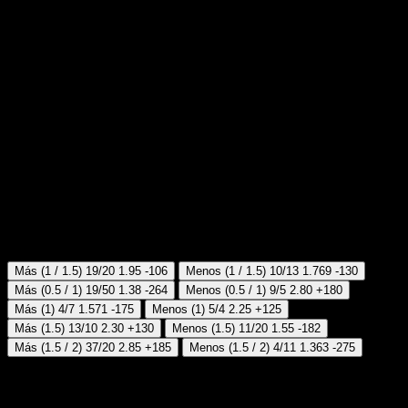
Chelsea Sin Goles Encajados
Crear Apuesta
RECUPERAR APUESTA DISPONIBLE
Último equipo en anotar
Crear Apuesta
RECUPERAR APUESTA DISPONIBLE
Fulham Total de Goles Impar/Par
Crear Apuesta
RECUPERAR APUESTA DISPONIBLE
Chelsea Total de Goles Impar/Par
Crear Apuesta
RECUPERAR APUESTA DISPONIBLE
Handicap = Desventaja Asi�co Total Goles 1ra Mitad
Más
(
1 / 1.5
)
19/20
1.95
-106
Menos
(
1 / 1.5
)
10/13
1.769
-130
Más
(
0.5 / 1
)
19/50
1.38
-264
Menos
(
0.5 / 1
)
9/5
2.80
+180
Más
(
1
)
4/7
1.571
-175
Menos
(
1
)
5/4
2.25
+125
Más
(
1.5
)
13/10
2.30
+130
Menos
(
1.5
)
11/20
1.55
-182
Más
(
1.5 / 2
)
37/20
2.85
+185
Menos
(
1.5 / 2
)
4/11
1.363
-275
Crear Apuesta
RECUPERAR APUESTA DISPONIBLE
Primer tiempo Handicap = Desventaja resto del partido