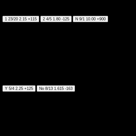
RECUPERAR APUESTA DISPONIBLE
1er Equipo en anotar
1
23/20
2.15
+115
2
4/5
1.80
-125
N
9/1
10.00
+900
Crear Apuesta
RECUPERAR APUESTA DISPONIBLE
Método del siguiente gol (Gol 1)
Crear Apuesta
RECUPERAR APUESTA DISPONIBLE
Márgen de victoria
Crear Apuesta
RECUPERAR APUESTA DISPONIBLE
No empate, ambos quipos anotan
Y
5/4
2.25
+125
No
8/13
1.615
-163
Crear Apuesta
RECUPERAR APUESTA DISPONIBLE
Número de equipos en anotar
Crear Apuesta
RECUPERAR APUESTA DISPONIBLE
Fulham Total de Goles