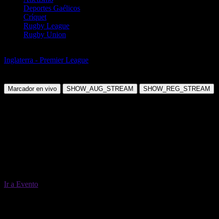
Deportes Gaélicos
Críquet
Rugby League
Rugby Union
Fútbol
Inglaterra - Premier League
Fulham vs Chelsea
Lunes, 24 Ago 2026 14:00:00
Marcador en vivo
SHOW_AUG_STREAM
SHOW_REG_STREAM
Ir a Evento
24 Ago 14:00
Todos los mercados (178)
Cambiar