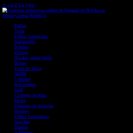
A a la Z
En Vivo
Entrar
Cuenta
Boleto
0
Fútbol
Tenis
Fútbol Americano
Baloncesto
Béisbol
eSports
Hockey sobre Hielo
Boxeo
Tenis de Mesa
AMM
Vóleibol
Balonmano
Golf
Ciclismo de Ruta
Motor
Deportes de invierno
Hockey
Fútbol Australiano
Snooker
Dardos
Atletismo