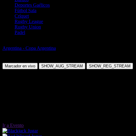
Deportes Gaélicos
Fútbol Sala
Críquet
Rugby League
Rugby Union
Padel
Fútbol
Argentina - Copa Argentina
San Lorenzo vs Deportivo Riestra
Viernes, 17 Jul 2026 16:45:00
Marcador en vivo
SHOW_AUG_STREAM
SHOW_REG_STREAM
Ir a Evento
Jugar