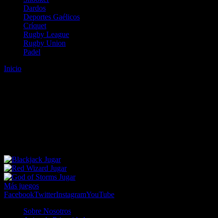
Dardos
Deportes Gaélicos
Críquet
Rugby League
Rugby Union
Padel
Inicio
Error
ERROR 404 - NO SE HA ENCONTRADO EL
ARCHIVO
Lo sentimos pero no se ha podido localizar la página que estás
buscando. Es posible que hayas introducido una URL errónea o que
se haya producido un cambio en la dirección web. Para recibir
ayuda sobre la página a la que quieres acceder visita nuestro map
Jugar
Jugar
Jugar
Más juegos
Facebook
Twitter
Instagram
YouTube
Sobre Nosotros