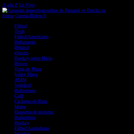
A a la Z
En Vivo
Entrar
Cuenta
Boleto
0
Fútbol
Tenis
Fútbol Americano
Baloncesto
Béisbol
eSports
Hockey sobre Hielo
Boxeo
Tenis de Mesa
Vóley Playa
AMM
Vóleibol
Balonmano
Golf
Ciclismo de Ruta
Motor
Deportes de invierno
Badminton
Hockey
Fútbol Australiano
Snooker