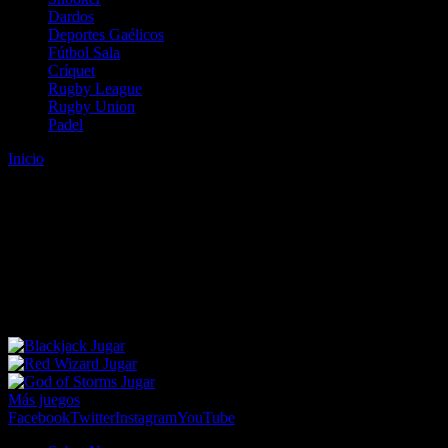
Dardos
Deportes Gaélicos
Fútbol Sala
Críquet
Rugby League
Rugby Union
Padel
Inicio
Error
ERROR 404 - NO SE HA ENCONTRADO EL
ARCHIVO
Lo sentimos pero no se ha podido localizar la página que estás
buscando. Es posible que hayas introducido una URL errónea o que
se haya producido un cambio en la dirección web. Para recibir
ayuda sobre la página a la que quieres acceder visita nuestro map
Jugar
Jugar
Jugar
Más juegos
Facebook
Twitter
Instagram
YouTube