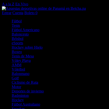
A a la Z
En Vivo
Entrar
Cuenta
Boleto
0
Fútbol
Tenis
Fútbol Americano
Baloncesto
Béisbol
eSports
Hockey sobre Hielo
Boxeo
Tenis de Mesa
Vóley Playa
AMM
Vóleibol
Balonmano
Golf
Ciclismo de Ruta
Motor
Deportes de invierno
Badminton
Hockey
Fútbol Australiano
Snooker