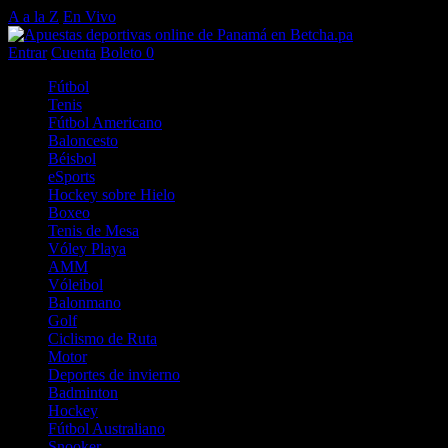
A a la Z
En Vivo
Entrar
Cuenta
Boleto
0
Fútbol
Tenis
Fútbol Americano
Baloncesto
Béisbol
eSports
Hockey sobre Hielo
Boxeo
Tenis de Mesa
Vóley Playa
AMM
Vóleibol
Balonmano
Golf
Ciclismo de Ruta
Motor
Deportes de invierno
Badminton
Hockey
Fútbol Australiano
Snooker