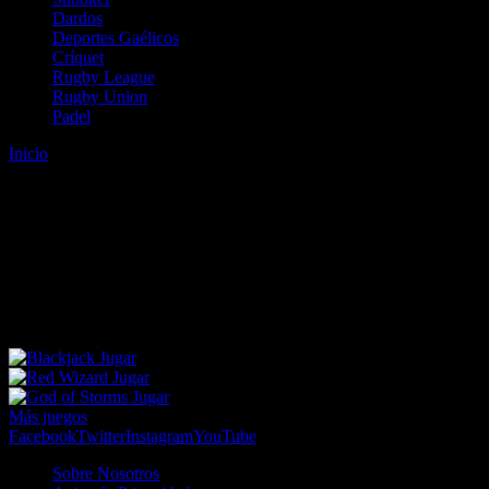
Dardos
Deportes Gaélicos
Críquet
Rugby League
Rugby Union
Padel
Inicio
Error
ERROR 404 - NO SE HA ENCONTRADO EL
ARCHIVO
Lo sentimos pero no se ha podido localizar la página que estás
buscando. Es posible que hayas introducido una URL errónea o que
se haya producido un cambio en la dirección web. Para recibir
ayuda sobre la página a la que quieres acceder visita nuestro map
Jugar
Jugar
Jugar
Más juegos
Facebook
Twitter
Instagram
YouTube
Sobre Nosotros