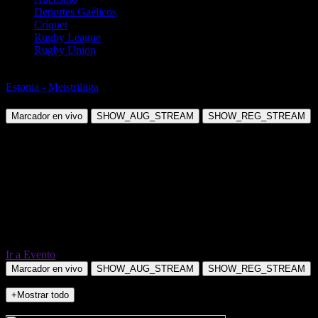
Deportes Gaélicos
Críquet
Rugby League
Rugby Union
Fútbol
Estonia - Meistriliiga
FC Levadia Tallinn vs Paide Linnameeskond
Marcador en vivo
SHOW_AUG_STREAM
SHOW_REG_STREAM
Ir a Evento
Marcador en vivo
SHOW_AUG_STREAM
SHOW_REG_STREAM
+Mostrar todo
NO_INCIDENTS