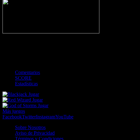
-
Gol
Tarjeta amarilla
Roja
Córner
Penalti
FKIC
Sustitución
0
-
-
-
-
-
-
0
-
-
-
-
-
-
Comentarios
SCORE
Estadísticas
Jugar
Jugar
Jugar
Más juegos
Facebook
Twitter
Instagram
YouTube
Sobre Nosotros
Aviso de Privacidad
Términos y Condiciones