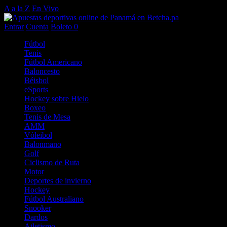
A a la Z
En Vivo
Entrar
Cuenta
Boleto
0
Fútbol
Tenis
Fútbol Americano
Baloncesto
Béisbol
eSports
Hockey sobre Hielo
Boxeo
Tenis de Mesa
AMM
Vóleibol
Balonmano
Golf
Ciclismo de Ruta
Motor
Deportes de invierno
Hockey
Fútbol Australiano
Snooker
Dardos
Atletismo