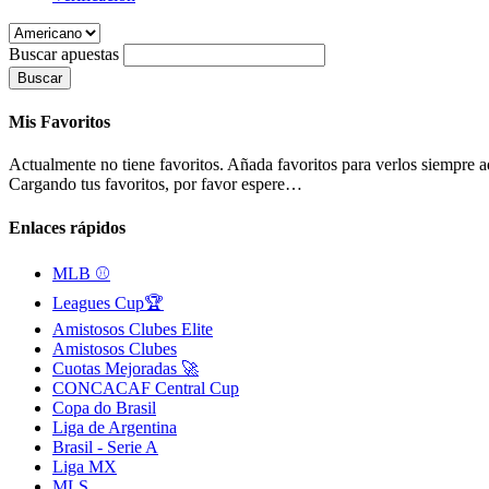
Buscar apuestas
Buscar
Mis Favoritos
Actualmente no tiene favoritos. Añada favoritos para verlos siempre a
Cargando tus favoritos, por favor espere…
Enlaces rápidos
MLB ⚾
Leagues Cup🏆
Amistosos Clubes Elite
Amistosos Clubes
Cuotas Mejoradas 🚀
CONCACAF Central Cup
Copa do Brasil
Liga de Argentina
Brasil - Serie A
Liga MX
MLS