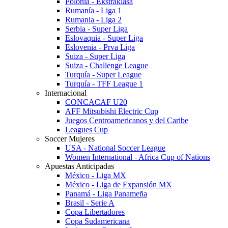
Polonia - Ekstraklasa
Rumanía - Liga 1
Rumania - Liga 2
Serbia - Super Liga
Eslovaquia - Super Liga
Eslovenia - Prva Liga
Suiza - Super Liga
Suiza - Challenge League
Turquía - Super League
Turquía - TFF League 1
Internacional
CONCACAF U20
AFF Mitsubishi Electric Cup
Juegos Centroamericanos y del Caribe
Leagues Cup
Soccer Mujeres
USA - National Soccer League
Women International - Africa Cup of Nations
Apuestas Anticipadas
México - Liga MX
México - Liga de Expansión MX
Panamá - Liga Panameña
Brasil - Serie A
Copa Libertadores
Copa Sudamericana