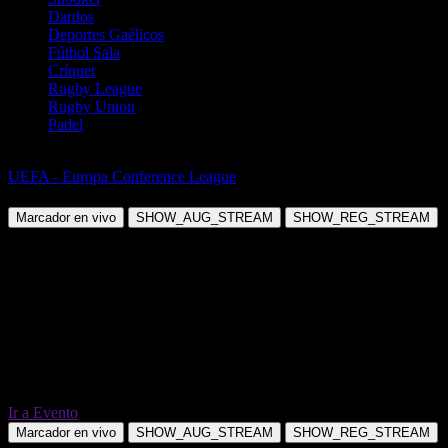
Dardos
Deportes Gaélicos
Fútbol Sala
Críquet
Rugby League
Rugby Union
Padel
Fútbol
UEFA - Europa Conference League
Real Betis vs Chelsea
Marcador en vivo
SHOW_AUG_STREAM
SHOW_REG_STREAM
Ir a Evento
Marcador en vivo
SHOW_AUG_STREAM
SHOW_REG_STREAM