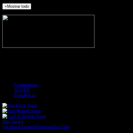
+Mostrar todo
NO_INCIDENTS
-
Gol
Tarjeta amarilla
Roja
Córner
Penalti
FKIC
Sustitución
0
-
-
-
-
-
-
0
-
-
-
-
-
-
Comentarios
SCORE
Estadísticas
Jugar
Jugar
Jugar
Más juegos
Facebook
Twitter
Instagram
YouTube