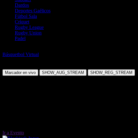
Dardos
Deportes Gaélicos
Fútbol Sala
Críquet
Rugby League
Rugby Union
Padel
Baloncesto
Básquetbol Virtual
Golden State Dunkers V Memphis Ranchers
Sábado, 10 May 2025 19:57:00
Marcador en vivo
SHOW_AUG_STREAM
SHOW_REG_STREAM
Ir a Evento