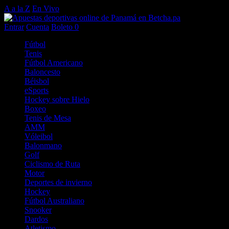
A a la Z
En Vivo
Entrar
Cuenta
Boleto
0
Fútbol
Tenis
Fútbol Americano
Baloncesto
Béisbol
eSports
Hockey sobre Hielo
Boxeo
Tenis de Mesa
AMM
Vóleibol
Balonmano
Golf
Ciclismo de Ruta
Motor
Deportes de invierno
Hockey
Fútbol Australiano
Snooker
Dardos
Atletismo