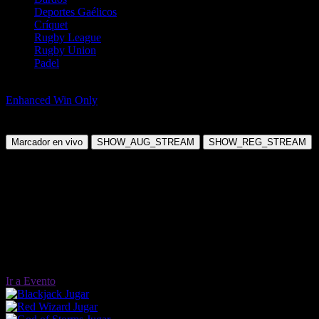
Deportes Gaélicos
Críquet
Rugby League
Rugby Union
Padel
Golf
Enhanced Win Only
US Open 2025 - Enhanced Win Only
Jueves, 12 Jun 2025 05:45:00
Marcador en vivo
SHOW_AUG_STREAM
SHOW_REG_STREAM
Ir a Evento
Jugar
Jugar