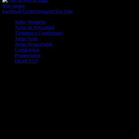
Jugar
Más juegos
Facebook
Twitter
Instagram
YouTube
Sobre Nosotros
Aviso de Privacidad
Términos y Condiciones
Juego Justo
Juego Responsable
Contáctenos
Promociones
DESKTOP
Betcha.pa es operado por ONJOC, CORP. una compañía registrada
en la República de Panamá, autorizada y regulada por la Junta de
Control de Juegos de la Repúlblica de Panamá a través del Contrato
de Admnistración y Operación de Juegos de Suerte y Azar a través
de Internet No. JCJ-03-2020, debidamente refrendado por la
Contraloría de la República de Panamá el día 15 de junio de 2020
con oficinas en Urbanización Costa del Este, PH Plaza Real,
Oficina 403, Corregimiento de Juan Díaz, República de Panamá,
localizables al telefóno +(507) 304-8693 y correo electrónico
info@onjoc.com
SPACEWONDER HOLDINGS LIMITED es una filial europea de