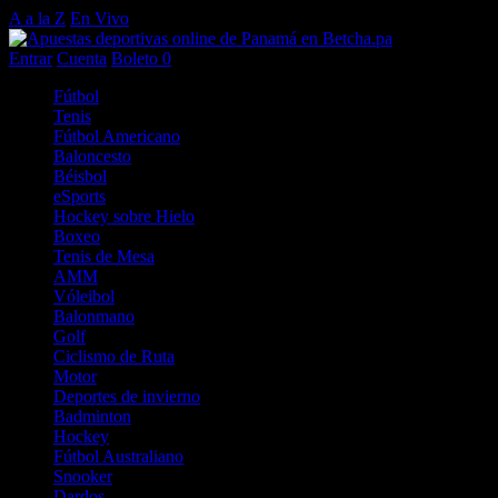
A a la Z
En Vivo
Entrar
Cuenta
Boleto
0
Fútbol
Tenis
Fútbol Americano
Baloncesto
Béisbol
eSports
Hockey sobre Hielo
Boxeo
Tenis de Mesa
AMM
Vóleibol
Balonmano
Golf
Ciclismo de Ruta
Motor
Deportes de invierno
Badminton
Hockey
Fútbol Australiano
Snooker
Dardos