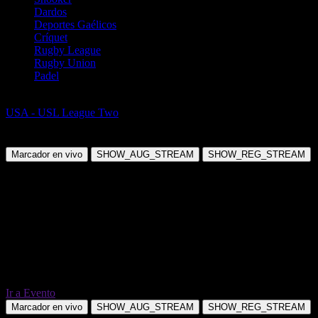
Dardos
Deportes Gaélicos
Críquet
Rugby League
Rugby Union
Padel
Fútbol
USA - USL League Two
Little Rock Rangers vs Denton Diablos
FC
Marcador en vivo
SHOW_AUG_STREAM
SHOW_REG_STREAM
Ir a Evento
Marcador en vivo
SHOW_AUG_STREAM
SHOW_REG_STREAM