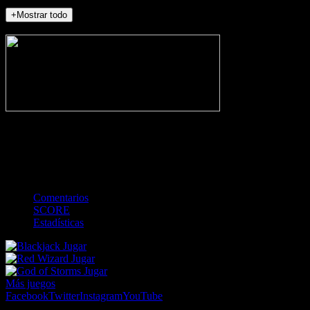
+Mostrar todo
NO_INCIDENTS
-
Gol
Tarjeta amarilla
Roja
Córner
Penalti
FKIC
Sustitución
0
-
-
-
-
-
-
0
-
-
-
-
-
-
Comentarios
SCORE
Estadísticas
Jugar
Jugar
Jugar
Más juegos
Facebook
Twitter
Instagram
YouTube