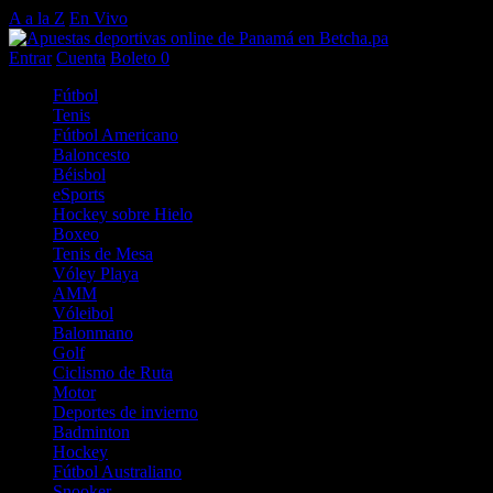
A a la Z
En Vivo
Entrar
Cuenta
Boleto
0
Fútbol
Tenis
Fútbol Americano
Baloncesto
Béisbol
eSports
Hockey sobre Hielo
Boxeo
Tenis de Mesa
Vóley Playa
AMM
Vóleibol
Balonmano
Golf
Ciclismo de Ruta
Motor
Deportes de invierno
Badminton
Hockey
Fútbol Australiano
Snooker