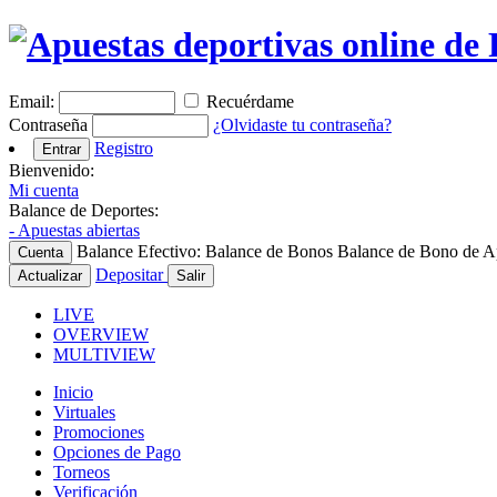
Email:
Recuérdame
Contraseña
¿Olvidaste tu contraseña?
Registro
Bienvenido:
Mi cuenta
Balance de Deportes
:
-
Apuestas abiertas
Balance Efectivo:
Balance de Bonos
Balance de Bono de A
Cuenta
Depositar
Actualizar
Salir
LIVE
OVERVIEW
MULTIVIEW
Inicio
Virtuales
Promociones
Opciones de Pago
Torneos
Verificación