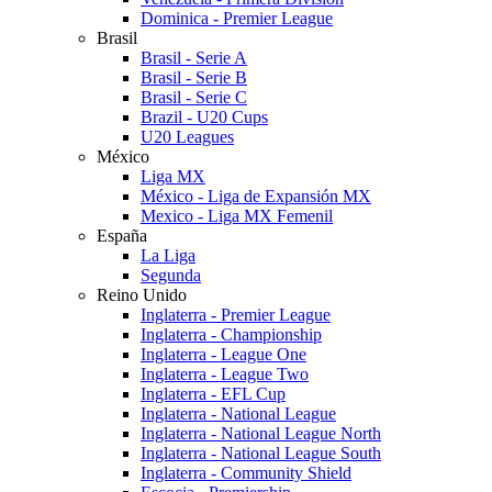
Dominica - Premier League
Brasil
Brasil - Serie A
Brasil - Serie B
Brasil - Serie C
Brazil - U20 Cups
U20 Leagues
México
Liga MX
México - Liga de Expansión MX
Mexico - Liga MX Femenil
España
La Liga
Segunda
Reino Unido
Inglaterra - Premier League
Inglaterra - Championship
Inglaterra - League One
Inglaterra - League Two
Inglaterra - EFL Cup
Inglaterra - National League
Inglaterra - National League North
Inglaterra - National League South
Inglaterra - Community Shield