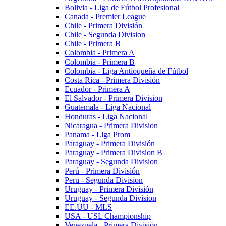
Bolivia - Liga de Fútbol Profesional
Canada - Premier League
Chile - Primera División
Chile - Segunda Division
Chile - Primera B
Colombia - Primera A
Colombia - Primera B
Colombia - Liga Antioqueña de Fútbol
Costa Rica - Primera División
Ecuador - Primera A
El Salvador - Primera Division
Guatemala - Liga Nacional
Honduras - Liga Nacional
Nicaragua - Primera Division
Panama - Liga Prom
Paraguay - Primera División
Paraguay - Primera Division B
Paraguay - Segunda Division
Perú - Primera División
Peru - Segunda Division
Uruguay - Primera División
Uruguay - Segunda Division
EE.UU - MLS
USA - USL Championship
Venezuela - Primera División