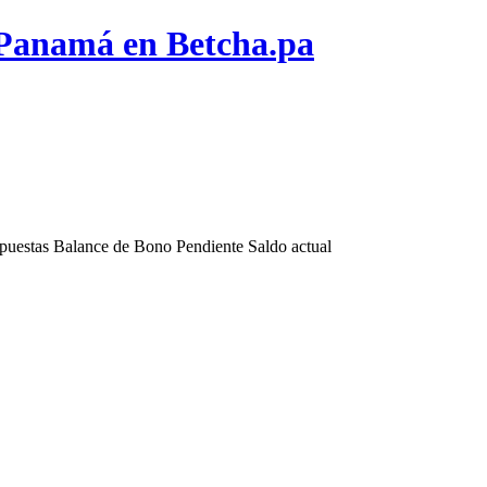
puestas
Balance de Bono Pendiente
Saldo actual