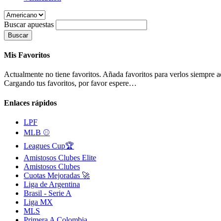
Buscar apuestas
Buscar
Mis Favoritos
Actualmente no tiene favoritos. Añada favoritos para verlos siempre a
Cargando tus favoritos, por favor espere…
Enlaces rápidos
LPF
MLB ⚾
Leagues Cup🏆
Amistosos Clubes Elite
Amistosos Clubes
Cuotas Mejoradas 🚀
Liga de Argentina
Brasil - Serie A
Liga MX
MLS
Primera A Colombia