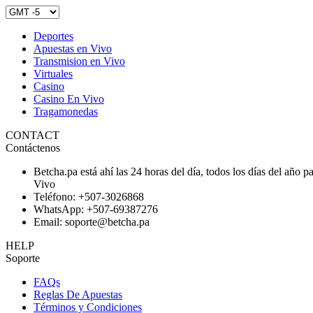
Deportes
Apuestas en Vivo
Transmision en Vivo
Virtuales
Casino
Casino En Vivo
Tragamonedas
CONTACT
Contáctenos
Betcha.pa está ahí las 24 horas del día, todos los días del año
Vivo
Teléfono:
+507-3026868
WhatsApp:
+507-69387276
Email:
soporte@betcha.pa
HELP
Soporte
FAQs
Reglas De Apuestas
Términos y Condiciones