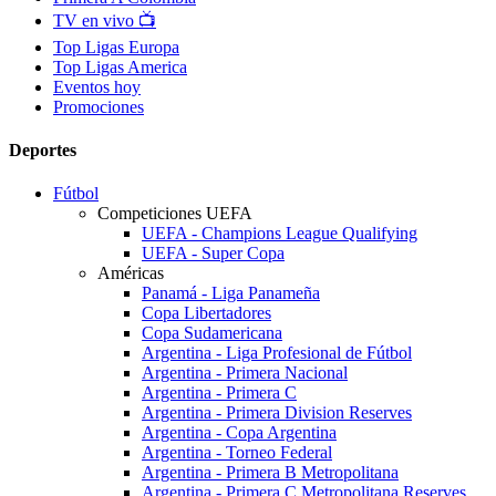
TV en vivo 📺
Top Ligas Europa
Top Ligas America
Eventos hoy
Promociones
Deportes
Fútbol
Competiciones UEFA
UEFA - Champions League Qualifying
UEFA - Super Copa
Américas
Panamá - Liga Panameña
Copa Libertadores
Copa Sudamericana
Argentina - Liga Profesional de Fútbol
Argentina - Primera Nacional
Argentina - Primera C
Argentina - Primera Division Reserves
Argentina - Copa Argentina
Argentina - Torneo Federal
Argentina - Primera B Metropolitana
Argentina - Primera C Metropolitana Reserves