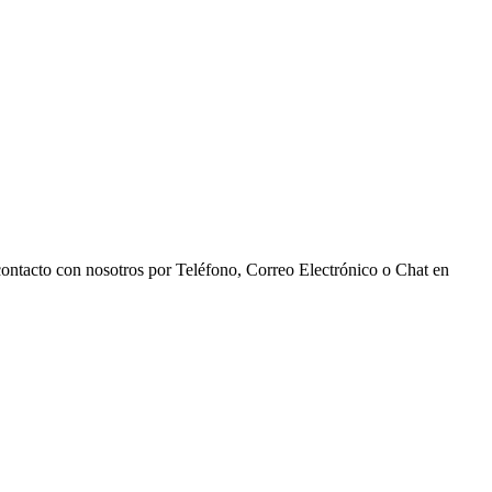
n contacto con nosotros por Teléfono, Correo Electrónico o Chat en