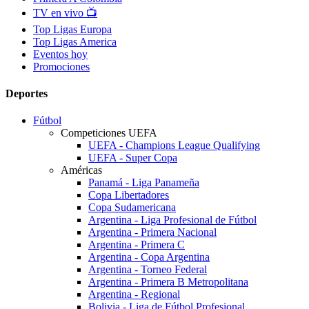
TV en vivo 📺
Top Ligas Europa
Top Ligas America
Eventos hoy
Promociones
Deportes
Fútbol
Competiciones UEFA
UEFA - Champions League Qualifying
UEFA - Super Copa
Américas
Panamá - Liga Panameña
Copa Libertadores
Copa Sudamericana
Argentina - Liga Profesional de Fútbol
Argentina - Primera Nacional
Argentina - Primera C
Argentina - Copa Argentina
Argentina - Torneo Federal
Argentina - Primera B Metropolitana
Argentina - Regional
Bolivia - Liga de Fútbol Profesional