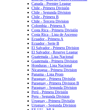
Canada - Premier League
Chile - Primera División
Chile - Segunda Division
Chile - Primera B
Chile - Tercera Division
Colombia - Primera A
Costa Rica - Primera División
Costa Rica - Liga de Ascenso
Ecuador - Primera A
Ecuador - Serie B
El Salvador - Primera Division
El Salvador - Reserve League
Guatemala - Liga Nacional
Guatemala - Primera Division
Honduras - Liga Nacional
Nicaragua - Primera Division
Panama - Liga Prom
Paraguay - Primera División
Paraguay - Primera Division B
Paraguay - Segunda Division
Perú - Primera División
Peru - Segunda Division
Uruguay - Primera División
Uruguay - Segunda Division
EE.UU - MLS