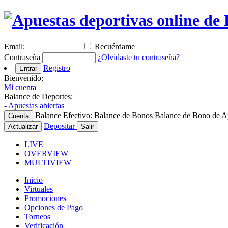
Email:
Recuérdame
Contraseña
¿Olvidaste tu contraseña?
Registro
Bienvenido:
Mi cuenta
Balance de Deportes
:
-
Apuestas abiertas
Balance Efectivo:
Balance de Bonos
Balance de Bono de A
Cuenta
Depositar
Actualizar
Salir
LIVE
OVERVIEW
MULTIVIEW
Inicio
Virtuales
Promociones
Opciones de Pago
Torneos
Verificación