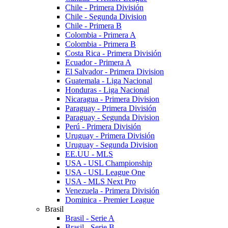
Chile - Primera División
Chile - Segunda Division
Chile - Primera B
Colombia - Primera A
Colombia - Primera B
Costa Rica - Primera División
Ecuador - Primera A
El Salvador - Primera Division
Guatemala - Liga Nacional
Honduras - Liga Nacional
Nicaragua - Primera Division
Paraguay - Primera División
Paraguay - Segunda Division
Perú - Primera División
Uruguay - Primera División
Uruguay - Segunda Division
EE.UU - MLS
USA - USL Championship
USA - USL League One
USA - MLS Next Pro
Venezuela - Primera División
Dominica - Premier League
Brasil
Brasil - Serie A
Brasil - Serie B