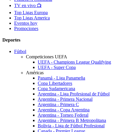
TV en vivo 📺
Top Ligas Europa
Top Ligas America
Eventos hoy
Promociones
Deportes
Fútbol
Competiciones UEFA
UEFA - Champions League Qualifying
UEFA - Super Copa
Américas
Panamá - Liga Panameña
Copa Libertadores
Copa Sudamericana
Argentina - Liga Profesional de Fútbol
Argentina - Primera Nacional
Argentina - Primera C
Argentina - Copa Argentina
Argentina - Torneo Federal
Argentina - Primera B Metropolitana
Bolivia - Liga de Fútbol Profesional
Canada - Premier League