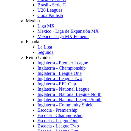
Brasil - Serie C
U20 Leagues
Copa Paulista
México
Liga MX
México - Liga de Expansión MX
Mexico - Liga MX Femenil
España
La Liga
Segunda
Reino Unido
Inglaterra - Premier League
Inglaterra - Championship
Inglaterra - League One
Inglaterra - League Two
Inglaterra - EFL Cup
Inglaterra - National League
Inglaterra - National League North
Inglaterra - National League South
Inglaterra - Community Shield
Escocia - Premiership
Escocia - Championship
Escocia - League One
Escocia - League Two