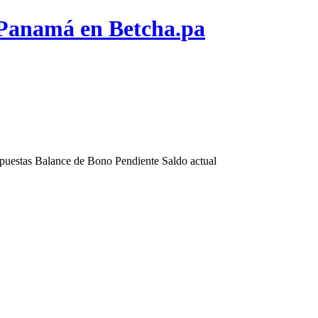
puestas
Balance de Bono Pendiente
Saldo actual