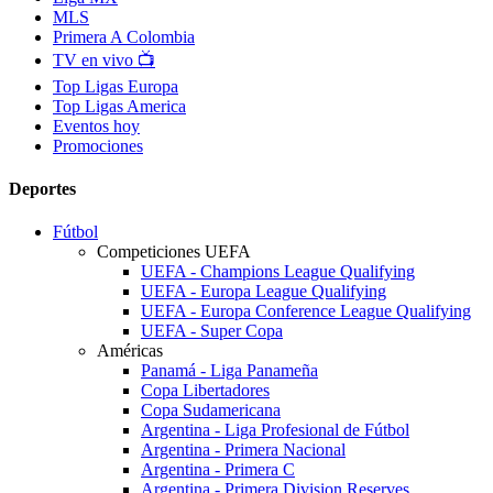
MLS
Primera A Colombia
TV en vivo 📺
Top Ligas Europa
Top Ligas America
Eventos hoy
Promociones
Deportes
Fútbol
Competiciones UEFA
UEFA - Champions League Qualifying
UEFA - Europa League Qualifying
UEFA - Europa Conference League Qualifying
UEFA - Super Copa
Américas
Panamá - Liga Panameña
Copa Libertadores
Copa Sudamericana
Argentina - Liga Profesional de Fútbol
Argentina - Primera Nacional
Argentina - Primera C
Argentina - Primera Division Reserves