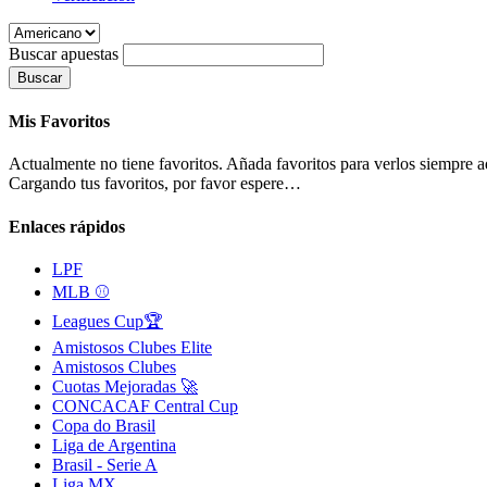
Buscar apuestas
Buscar
Mis Favoritos
Actualmente no tiene favoritos. Añada favoritos para verlos siempre a
Cargando tus favoritos, por favor espere…
Enlaces rápidos
LPF
MLB ⚾
Leagues Cup🏆
Amistosos Clubes Elite
Amistosos Clubes
Cuotas Mejoradas 🚀
CONCACAF Central Cup
Copa do Brasil
Liga de Argentina
Brasil - Serie A
Liga MX