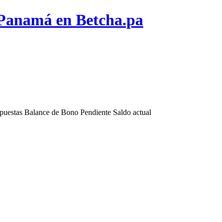
puestas
Balance de Bono Pendiente
Saldo actual