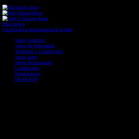
Jugar
Jugar
Jugar
Más juegos
Facebook
Twitter
Instagram
YouTube
Sobre Nosotros
Aviso de Privacidad
Términos y Condiciones
Juego Justo
Juego Responsable
Contáctenos
Promociones
DESKTOP
Betcha.pa es operado por ONJOC, CORP. una compañía registrada
en la República de Panamá, autorizada y regulada por la Junta de
Control de Juegos de la Repúlblica de Panamá a través del Contrato
de Admnistración y Operación de Juegos de Suerte y Azar a través
de Internet No. JCJ-03-2020, debidamente refrendado por la
Contraloría de la República de Panamá el día 15 de junio de 2020
con oficinas en Urbanización Costa del Este, PH Plaza Real,
Oficina 403, Corregimiento de Juan Díaz, República de Panamá,
localizables al telefóno +(507) 304-8693 y correo electrónico