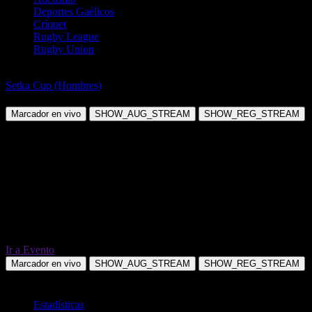
Deportes Gaélicos
Críquet
Rugby League
Rugby Union
Tenis de Mesa
Setka Cup (Hombres)
Sergey Solomko vs Oleksandr Osadchyi
Marcador en vivo
SHOW_AUG_STREAM
SHOW_REG_STREAM
Ir a Evento
Marcador en vivo
SHOW_AUG_STREAM
SHOW_REG_STREAM
TOTAL
Estadísticas