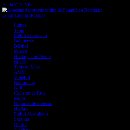
A a la Z
En Vivo
Entrar
Cuenta
Boleto
0
Fútbol
Tenis
Fútbol Americano
Baloncesto
Béisbol
eSports
Hockey sobre Hielo
Boxeo
Tenis de Mesa
AMM
Vóleibol
Balonmano
Golf
Ciclismo de Ruta
Motor
Deportes de invierno
Hockey
Fútbol Australiano
Snooker
Dardos
Atletismo