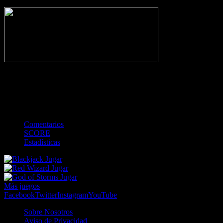
NO_INCIDENTS
-
Gol
Tarjeta amarilla
Roja
Córner
Penalti
FKIC
Sustitución
0
-
-
-
-
-
-
0
-
-
-
-
-
-
Comentarios
SCORE
Estadísticas
Jugar
Jugar
Jugar
Más juegos
Facebook
Twitter
Instagram
YouTube
Sobre Nosotros
Aviso de Privacidad