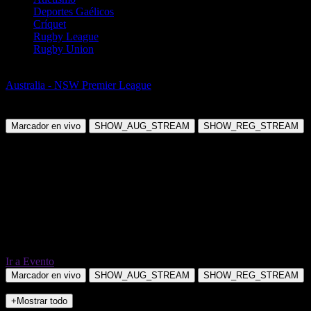
Deportes Gaélicos
Críquet
Rugby League
Rugby Union
Fútbol
Australia - NSW Premier League
Blacktown City vs Mt Druitt
Town Rangers FC
Marcador en vivo
SHOW_AUG_STREAM
SHOW_REG_STREAM
Ir a Evento
Marcador en vivo
SHOW_AUG_STREAM
SHOW_REG_STREAM
+Mostrar todo