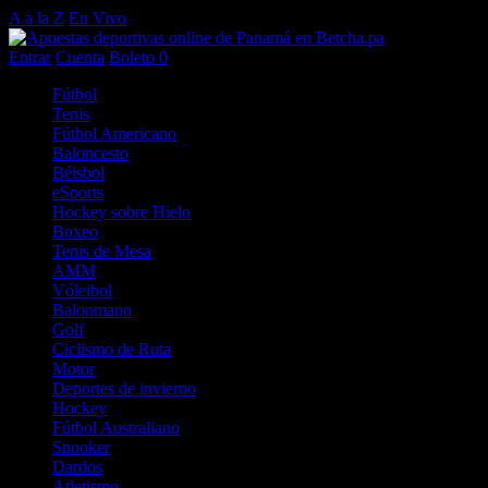
A a la Z
En Vivo
Entrar
Cuenta
Boleto
0
Fútbol
Tenis
Fútbol Americano
Baloncesto
Béisbol
eSports
Hockey sobre Hielo
Boxeo
Tenis de Mesa
AMM
Vóleibol
Balonmano
Golf
Ciclismo de Ruta
Motor
Deportes de invierno
Hockey
Fútbol Australiano
Snooker
Dardos
Atletismo