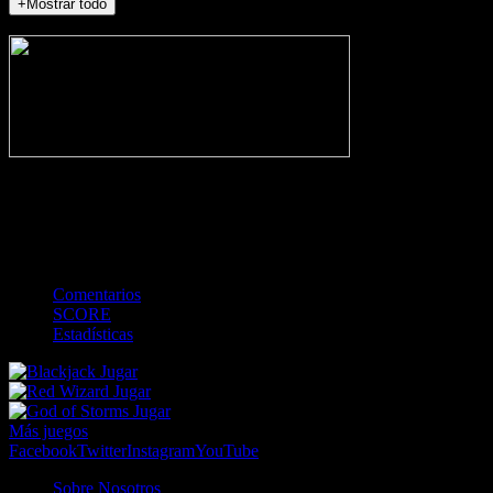
+Mostrar todo
NO_INCIDENTS
-
Gol
Tarjeta amarilla
Roja
Córner
Penalti
FKIC
Sustitución
0
-
-
-
-
-
-
0
-
-
-
-
-
-
Comentarios
SCORE
Estadísticas
Jugar
Jugar
Jugar
Más juegos
Facebook
Twitter
Instagram
YouTube
Sobre Nosotros