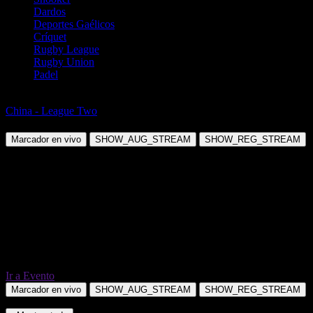
Dardos
Deportes Gaélicos
Críquet
Rugby League
Rugby Union
Padel
Fútbol
China - League Two
Wuxi Wugou vs Shanghai Port B
Marcador en vivo
SHOW_AUG_STREAM
SHOW_REG_STREAM
Ir a Evento
Marcador en vivo
SHOW_AUG_STREAM
SHOW_REG_STREAM