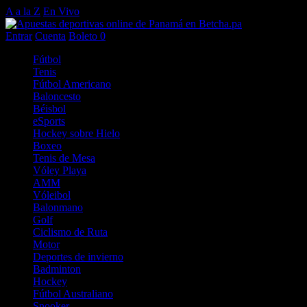
A a la Z
En Vivo
Entrar
Cuenta
Boleto
0
Fútbol
Tenis
Fútbol Americano
Baloncesto
Béisbol
eSports
Hockey sobre Hielo
Boxeo
Tenis de Mesa
Vóley Playa
AMM
Vóleibol
Balonmano
Golf
Ciclismo de Ruta
Motor
Deportes de invierno
Badminton
Hockey
Fútbol Australiano
Snooker