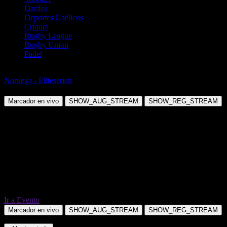
Dardos
Deportes Gaélicos
Críquet
Rugby League
Rugby Union
Padel
Fútbol
Noruega - Eliteserien
KFUM vs Rosenborg
Marcador en vivo
SHOW_AUG_STREAM
SHOW_REG_STREAM
Ir a Evento
Marcador en vivo
SHOW_AUG_STREAM
SHOW_REG_STREAM