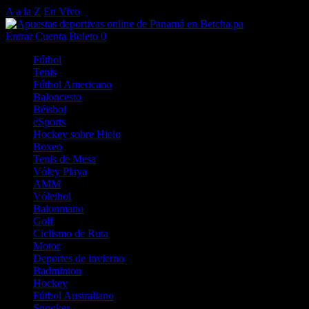
A a la Z
En Vivo
Entrar
Cuenta
Boleto
0
Fútbol
Tenis
Fútbol Americano
Baloncesto
Béisbol
eSports
Hockey sobre Hielo
Boxeo
Tenis de Mesa
Vóley Playa
AMM
Vóleibol
Balonmano
Golf
Ciclismo de Ruta
Motor
Deportes de invierno
Badminton
Hockey
Fútbol Australiano
Snooker