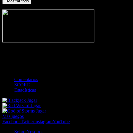
+Mostrar todo
NO_INCIDENTS
-
Gol
Tarjeta amarilla
Roja
Córner
Penalti
FKIC
Sustitución
0
-
-
-
-
-
-
0
-
-
-
-
-
-
Comentarios
SCORE
Estadísticas
Jugar
Jugar
Jugar
Más juegos
Facebook
Twitter
Instagram
YouTube
Sobre Nosotros